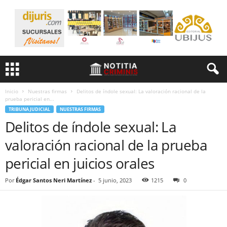
Inicio
Nuestras firmas
Delitos de índole sexual: La valoración racional de la
prueba pericial en...
TRIBUNA JUDICIAL
NUESTRAS FIRMAS
Delitos de índole sexual: La
valoración racional de la prueba
pericial en juicios orales
Por
Édgar Santos Neri Martínez
-
5 junio, 2023
1215
0