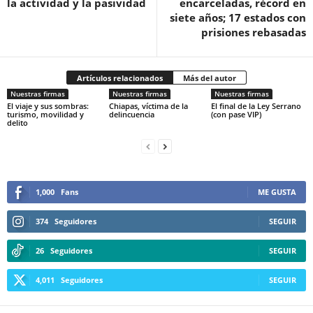
la actividad y la pasividad
encarceladas, récord en
siete años; 17 estados con
prisiones rebasadas
Artículos relacionados
Más del autor
Nuestras firmas
Nuestras firmas
Nuestras firmas
El viaje y sus sombras:
Chiapas, víctima de la
El final de la Ley Serrano
turismo, movilidad y
delincuencia
(con pase VIP)
delito
1,000
Fans
ME GUSTA
374
Seguidores
SEGUIR
26
Seguidores
SEGUIR
4,011
Seguidores
SEGUIR