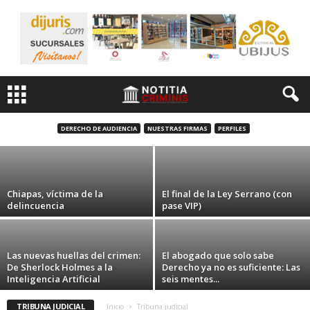
El viaje y sus sombras: turismo, movilidad y
delito
DERECHO DE AUDIENCIA
NUESTRAS FIRMAS
PERFILES
5 agosto, 2026
Chiapas, víctima de la
El final de la Ley Serrano (con
delincuencia
pase VIP)
Las nuevas huellas del crimen:
El abogado que solo sabe
De Sherlock Holmes a la
Derecho ya no es suficiente: Las
Inteligencia Artificial
seis mentes...
TRIBUNA JUDICIAL
Inicio
Tribuna judicial