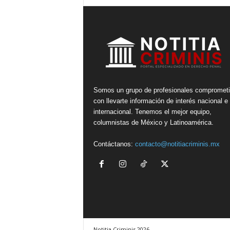
P
e
n
a
l
Somos un grupo de profesionales compromet
con llevarte información de interés nacional e
internacional. Tenemos el mejor equipo,
columnistas de México y Latinoamérica.
Contáctanos:
contacto@notitiacriminis.mx
Notitia Criminis 2026