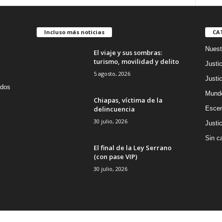
Incluso más noticias
CA
Nuest
El viaje y sus sombras:
turismo, movilidad y delito
Justic
5 agosto, 2026
Justic
idos
Mund
Chiapas, víctima de la
delincuencia
Escen
30 julio, 2026
Justic
Sin c
El final de la Ley Serrano
(con pase VIP)
30 julio, 2026