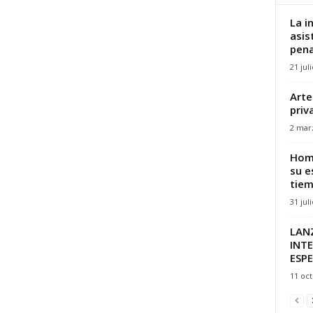
La i
asis
penal
21 jul
Arte
priv
2 mar
Homb
su e
tiem
31 jul
LAN
INT
ESPE
11 oct