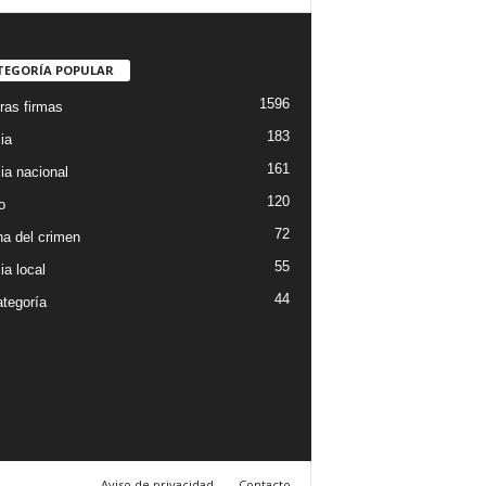
TEGORÍA POPULAR
1596
ras firmas
183
ia
161
ia nacional
120
o
72
a del crimen
55
ia local
44
ategoría
Aviso de privacidad
Contacto