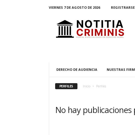
VIERNES 7 DE AGOSTO DE 2026
REGISTRARSE 
N
o
t
i
t
i
a
C
r
DERECHO DE AUDIENCIA
NUESTRAS FIRM
i
m
i
PERFILES
Inicio
Perfiles
n
i
s
No hay publicaciones
E
l
P
o
r