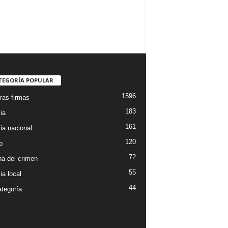
TEGORÍA POPULAR
1596
ras firmas
183
ia
161
ia nacional
120
o
72
a del crimen
55
ia local
44
ategoría