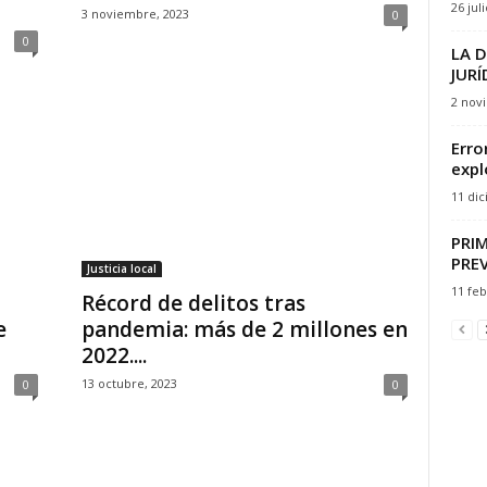
26 jul
3 noviembre, 2023
0
0
LA D
JURÍ
2 nov
Erro
expl
11 di
PRIM
PRE
Justicia local
11 feb
Récord de delitos tras
e
pandemia: más de 2 millones en
2022....
13 octubre, 2023
0
0