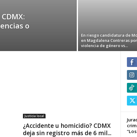
n CDMX:
uencias o
En riesgo candidatura de M
en Magdalena Contreras po
violencia de género vs...
Justicia local
Jura
¿Accidente u homicidio? CDMX
crim
“Los
deja sin registro más de 6 mil...