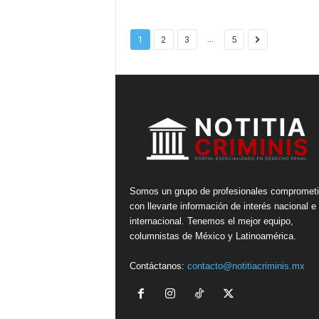
...
1
2
3
5
Somos un grupo de profesionales compromet
con llevarte información de interés nacional e
internacional. Tenemos el mejor equipo,
columnistas de México y Latinoamérica.
Contáctanos:
contacto@notitiacriminis.mx