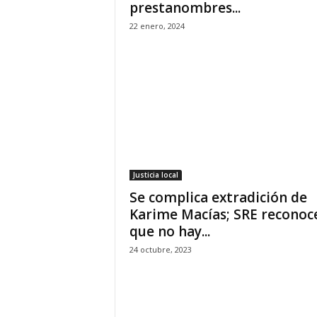
prestanombres...
P
e
22 enero, 2024
n
a
l
Justicia local
Se complica extradición de
Karime Macías; SRE reconoc
que no hay...
24 octubre, 2023