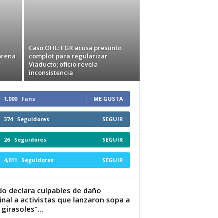
Caso OHL: FGR acusa presunto
orena
complot para regularizar
r
Viaducto; oficio revela
inconsistencia
1,000
Fans
ME GUSTA
374
Seguidores
SEGUIR
26
Seguidores
SEGUIR
4,011
Seguidores
SEGUIR
do declara culpables de daño
inal a activistas que lanzaron sopa a
 girasoles”...