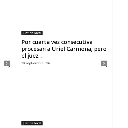
Justicia local
,
Por cuarta vez consecutiva
procesan a Uriel Carmona, pero
el juez...
20 septiembre, 2023
0
0
Justicia local