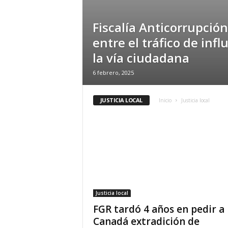
t
a
Fiscalía Anticorrupció
l
entre el tráfico de infl
d
e
la vía ciudadana
D
6 febrero, 2025
i
f
u
JUSTICIA LOCAL
Inicio
Justicia local
s
i
ó
n
d
e
l
S
a
Justicia local
b
FGR tardó 4 años en pedir a
e
Canadá extradición de
r