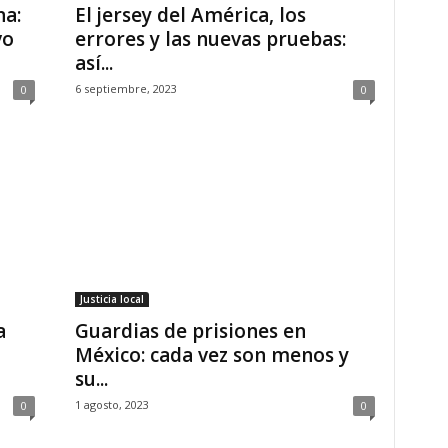
na:
El jersey del América, los
vo
errores y las nuevas pruebas:
así...
6 septiembre, 2023
0
0
Justicia local
a
Guardias de prisiones en
México: cada vez son menos y
su...
1 agosto, 2023
0
0