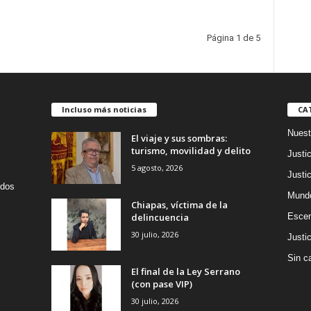
Página 1 de 5
Incluso más noticias
CA
Nuest
El viaje y sus sombras:
turismo, movilidad y delito
Justic
5 agosto, 2026
Justic
idos
Mund
Chiapas, víctima de la
delincuencia
Escen
30 julio, 2026
Justic
Sin c
El final de la Ley Serrano
(con pase VIP)
30 julio, 2026