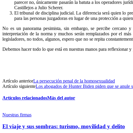
parecer no, únicamente pasarán la batuta a los operadores jur
Castillejos a Julio Scherer.
El tribunal de disciplina judicial. La diferencia será quien lo
para las personas juzgadoras en lugar de una protección a quie
No es un panorama pesimista, sin embargo, se percibe cercano y r
interpretación de la norma y muchos serán remplazados por el más vo
legisladores, no todos, algunos, espero que no se repita constantement
Debemos hacer todo lo que está en nuestras manos para reflexionar y p
Artículo anterior
La persecución penal de la homosexualidad
Artículo siguiente
Los abogados de Hunter Biden piden que se anule su
Artículos relacionados
Más del autor
Nuestras firmas
El viaje y sus sombras: turismo, movilidad y delito