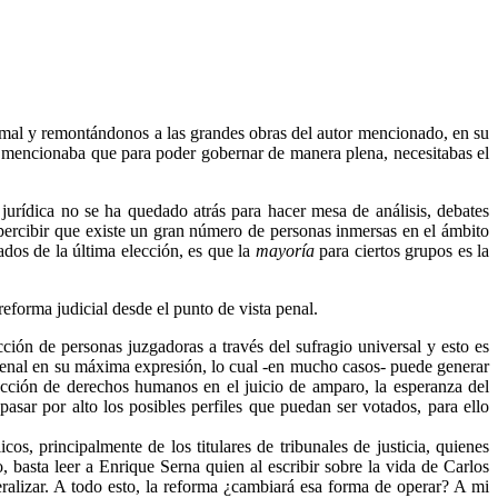
a mal y remontándonos a las grandes obras del autor mencionado, en su
n mencionaba que para poder gobernar de manera plena, necesitabas el
jurídica no se ha quedado atrás para hacer mesa de análisis, debates
 percibir que existe un gran número de personas inmersas en el ámbito
dos de la última elección, es que la
mayoría
para ciertos grupos es la
eforma judicial desde el punto de vista penal.
ión de personas juzgadoras a través del sufragio universal y esto es
 penal en su máxima expresión, lo cual -en mucho casos- puede generar
otección de derechos humanos en el juicio de amparo, la esperanza del
ar por alto los posibles perfiles que puedan ser votados, para ello
icos, principalmente de los titulares de tribunales de justicia, quienes
 basta leer a Enrique Serna quien al escribir sobre la vida de Carlos
ralizar. A todo esto, la reforma ¿cambiará esa forma de operar? A mi