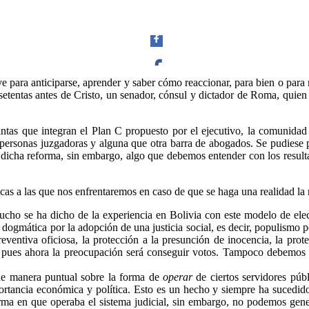
rve para anticiparse, aprender y saber cómo reaccionar, para bien o par
setentas antes de Cristo, un senador, cónsul y dictador de Roma, quie
Facebook
antas que integran el Plan C propuesto por el ejecutivo, la comunidad 
s, personas juzgadoras y alguna que otra barra de abogados. Se pudiese
dicha reforma, sin embargo, algo que debemos entender con los resulta
Twitter
cas a las que nos enfrentaremos en caso de que se haga una realidad la r
ho se ha dicho de la experiencia en Bolivia con este modelo de elecc
dogmática por la adopción de una justicia social, es decir, populismo
preventiva oficiosa, la protección a la presunción de inocencia, la pr
 pues ahora la preocupación será conseguir votos. Tampoco debemos pas
Whatsapp
 de manera puntual sobre la forma de
operar
de ciertos servidores públ
rtancia económica y política. Esto es un hecho y siempre ha sucedido,
rma en que operaba el sistema judicial, sin embargo, no podemos gene