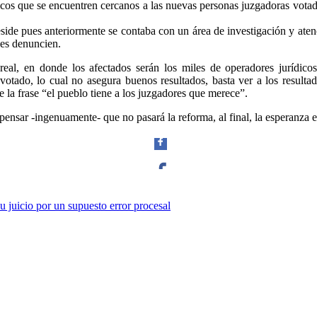
ídicos que se encuentren cercanos a las nuevas personas juzgadoras vot
 preside pues anteriormente se contaba con un área de investigación y a
nes denuncien.
Linkedin
eal, en donde los afectados serán los miles de operadores jurídico
tado, lo cual no asegura buenos resultados, basta ver a los resultado
e la frase “el pueblo tiene a los juzgadores que merece”.
ensar -ingenuamente- que no pasará la reforma, al final, la esperanza e
Facebook
 juicio por un supuesto error procesal
Twitter