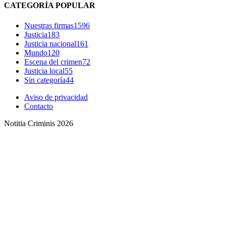
CATEGORÍA POPULAR
Nuestras firmas
1596
Justicia
183
Justicia nacional
161
Mundo
120
Escena del crimen
72
Justicia local
55
Sin categoría
44
Aviso de privacidad
Contacto
Notitia Criminis 2026