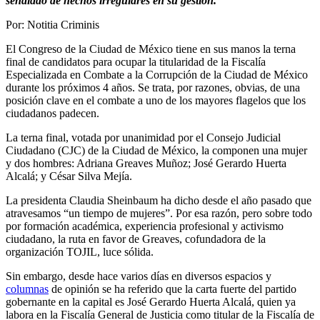
señalado de hechos irregulares en su gestión.
Por: Notitia Criminis
Whatsapp
El Congreso de la Ciudad de México tiene en sus manos la terna
final de candidatos para ocupar la titularidad de la Fiscalía
Especializada en Combate a la Corrupción de la Ciudad de México
Linkedin
durante los próximos 4 años. Se trata, por razones, obvias, de una
posición clave en el combate a uno de los mayores flagelos que los
ciudadanos padecen.
La terna final, votada por unanimidad por el Consejo Judicial
Ciudadano (CJC) de la Ciudad de México, la componen una mujer
y dos hombres: Adriana Greaves Muñoz; José Gerardo Huerta
Alcalá; y César Silva Mejía.
La presidenta Claudia Sheinbaum ha dicho desde el año pasado que
atravesamos “un tiempo de mujeres”. Por esa razón, pero sobre todo
por formación académica, experiencia profesional y activismo
ciudadano, la ruta en favor de Greaves, cofundadora de la
organización TOJIL, luce sólida.
Sin embargo, desde hace varios días en diversos espacios y
columnas
de opinión se ha referido que la carta fuerte del partido
gobernante en la capital es José Gerardo Huerta Alcalá, quien ya
labora en la Fiscalía General de Justicia como titular de la Fiscalía de