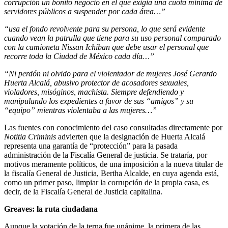
corrupción un bonito negocio en el que exigía una cuota mínima de
servidores públicos a suspender por cada área…”
“usa el fondo revolvente para su persona, lo que será evidente
cuando vean la patrulla que tiene para su uso personal comparado
con la camioneta Nissan Ichiban que debe usar el personal que
recorre toda la Ciudad de México cada día…”
“Ni perdón ni olvido para el violentador de mujeres José Gerardo
Huerta Alcalá, abusivo protector de acosadores sexuales,
violadores, misóginos, machista. Siempre defendiendo y
manipulando los expedientes a favor de sus “amigos” y su
“equipo” mientras violentaba a las mujeres…”
Las fuentes con conocimiento del caso consultadas directamente por
Notitia Criminis
advierten que la designación de Huerta Alcalá
representa una garantía de “protección” para la pasada
administración de la Fiscalía General de justicia. Se trataría, por
motivos meramente políticos, de una imposición a la nueva titular de
la fiscalía General de Justicia, Bertha Alcalde, en cuya agenda está,
como un primer paso, limpiar la corrupción de la propia casa, es
decir, de la Fiscalía General de Justicia capitalina.
Greaves: la ruta ciudadana
Aunque la votación de la terna fue unánime, la primera de las