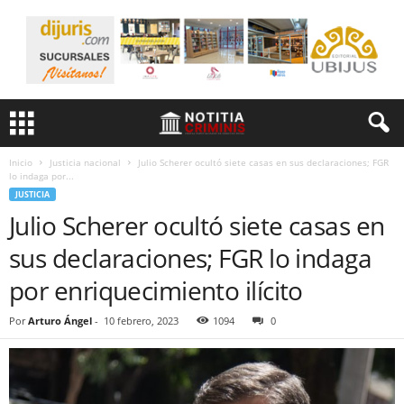
Inicio
Justicia nacional
Julio Scherer ocultó siete casas en sus declaraciones; FGR
lo indaga por...
JUSTICIA
Julio Scherer ocultó siete casas en
sus declaraciones; FGR lo indaga
por enriquecimiento ilícito
Por
Arturo Ángel
-
10 febrero, 2023
1094
0