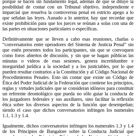
porque se hacen sin fundamento legal, además de que se diluye la
posibilidad de contar con un Tribunal objetivo, independiente e
imparcial que resuelva la controversia penal en estricto apego a lo
que señalan las leyes. Aunado a lo anterior, hay que recordar que
existe prohibición para que los jueces se reúnan a solas con una de
las partes en situaciones particulares o específicas.
Definitivamente que se lleven a cabo esas reuniones, charlas o
“conversatorios entre operadores del Sistema de Justicia Penal” sin
que estén presentes todos los participantes, sin que se convoquen
como foros abiertos de discusión, y sin que se hagan públicas las
minutas o videos de esas sesiones, genera incertidumbre e
inseguridad jurídica a la sociedad y a los justiciables, por lo que
pueden resultar contrarios a la Constitución y al Código Nacional de
Procedimientos Penales. Esto sin contar que existe un Código de
Ética del Poder Judicial de la Federación que contiene los principios,
reglas y virtudes judiciales que se consideran idóneos para constituir
un referente deontológico que pueda no sólo guiar la conducta de
los juzgadores federales y sus auxiliares, sino facilitar la reflexión
Telegram
ética sobre los diversos aspectos de la función que desempeñan;
siendo el caso que dichos conversatorios infringen los numerales
1.1, 1.3 y 1.4.
Igualmente, dichos conversatorios infringen los numerales 1.3 y 1.4
de los Principios de Bangalore sobre la Conducta Judicial que