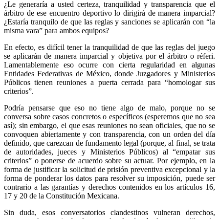
¿Le generaría a usted certeza, tranquilidad y transparencia que el
árbitro de ese encuentro deportivo lo dirigirá de manera imparcial?
¿Estaría tranquilo de que las reglas y sanciones se aplicarán con “la
misma vara” para ambos equipos?
En efecto, es difícil tener la tranquilidad de que las reglas del juego
Whatsapp
se aplicarán de manera imparcial y objetiva por el árbitro o réferi.
Lamentablemente eso ocurre con cierta regularidad en algunas
Entidades Federativas de México, donde Juzgadores y Ministerios
Públicos tienen reuniones a puerta cerrada para “homologar sus
criterios”.
Podría pensarse que eso no tiene algo de malo, porque no se
conversa sobre casos concretos o específicos (esperemos que no sea
Linkedin
así); sin embargo, el que esas reuniones no sean oficiales, que no se
convoquen abiertamente y con transparencia, con un orden del día
definido, que carezcan de fundamento legal (porque, al final, se trata
de autoridades, jueces y Ministerios Públicos) al “empatar sus
criterios” o ponerse de acuerdo sobre su actuar. Por ejemplo, en la
forma de justificar la solicitud de prisión preventiva excepcional y la
forma de ponderar los datos para resolver su imposición, puede ser
contrario a las garantías y derechos contenidos en los artículos 16,
17 y 20 de la Constitución Mexicana.
Sin duda, esos conversatorios clandestinos vulneran derechos,