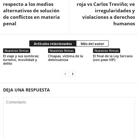
respecto a los medios
roja vs Carlos Treviño; ve
alternativos de solución
irregularidades y
de conflictos en materia
violaciones a derechos
penal
humanos
Twitter
Artículos relacionados
Más del autor
Nuestras firmas
Nuestras firmas
Nuestras firmas
El viaje y sus sombras:
Chiapas, víctima de la
El final de la Ley Serrano
turismo, movilidad y
delincuencia
(con pase VIP)
delito
Whatsapp
DEJA UNA RESPUESTA
Linkedin