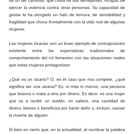
de un ser cariñoso, que cuida de sus semejantes, incapaz de
ejercer la violencia contra otras personas. Su capacidad de
Facebook
gestar le ha otorgado un halo de ternura, de sensibilidad y
fragilidad que choca frontalmente con la vida real de algunas
mujeres.
Las mujeres sicarias son un buen ejemplo de contraposición
Twitter
existente entre las expectativas tradicionales de
comportamiento del rol femenino con las situaciones reales
que estas mujeres protagonizan.
¿Qué es un sicario? O, en el caso que nos compete, ¿qué
significa ser una sicaria? Es, ni más ni menos, una persona
que lesiona o mata a otra por dinero. Es decir, es una mujer
Whatsapp
que va a recibir un sueldo, un salario, una cantidad de
dinero, bienes o beneficios por hacer daño o, incluso, causar
la muerte de alguien.
Si bien es cierto que, en la actualidad, al nombrar la palabra