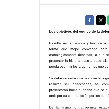
t
a
l
d
e
D
Los objetivos del equipo de la defen
i
f
Resulta ser tan amplia y tan rica la 
u
forma que mejor convenga para vi
s
cronológicamente descritas, la que re
i
presentar la historia paso a paso, si
ó
n
pueda esgrimir los argumentos que co
d
e
Se debe recordar que la correcta orga
l
resulten ser innecesarias, así c
S
presentarán hacia el hecho que se qui
a
anticipar su contradicción por los dem
b
e
r
De la misma forma permite estable