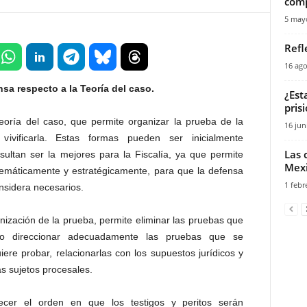
comp
5 may
Refl
16 ago
sa respecto a la Teoría del caso.
¿Est
pris
teoría del caso, que permite organizar la prueba de la
16 jun
vificarla. Estas formas pueden ser inicialmente
Las 
sultan ser la mejores para la Fiscalía, ya que permite
Mexi
stemáticamente y estratégicamente, para que la defensa
1 febr
nsidera necesarios.
nización de la prueba, permite eliminar las pruebas que
omo direccionar adecuadamente las pruebas que se
ere probar, relacionarlas con los supuestos jurídicos y
ás sujetos procesales.
cer el orden en que los testigos y peritos serán