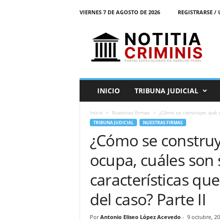
VIERNES 7 DE AGOSTO DE 2026
REGISTRARSE / 
N
o
t
i
t
i
a
INICIO
TRIBUNA JUDICIAL
C
r
Inicio
Nuestras firmas
¿Cómo se construye, qué m
i
TRIBUNA JUDICIAL
NUESTRAS FIRMAS
m
¿Cómo se construy
i
n
ocupa, cuáles son
i
s
características qu
E
l
del caso? Parte II
P
o
Por
Antonio Eliseo López Acevedo
-
9 octubre, 2
r