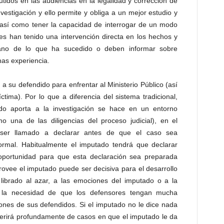
tidos en las audiencias en la legalidad y corrección de
nvestigación y ello permite y obliga a un mejor estudio y
s, así como tener la capacidad de interrogar de un modo
es han tenido una intervención directa en los hechos y
ano de lo que ha sucedido o deben informar sobre
as experiencia.
a su defendido para enfrentar al Ministerio Público (así
tima). Por lo que a diferencia del sistema tradicional,
do aporta a la investigación se hace en un entorno
mo una de las diligencias del proceso judicial), en el
ser llamado a declarar antes de que el caso sea
ormal. Habitualmente el imputado tendrá que declarar
 oportunidad para que esta declaración sea preparada
ovee el imputado puede ser decisiva para el desarrollo
librado al azar, a las emociones del imputado o a la
í la necesidad de que los defensores tengan mucha
ones de sus defendidos. Si el imputado no le dice nada
 diferirá profundamente de casos en que el imputado le da