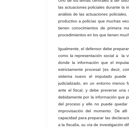
Uno de los temas centrales a ser discu
las actuaciones policiales durante la i
análisis de las actuaciones policiale
productivo a policías que muchas vec
tienen conocimientos de primera m
procedimientos en los que tienen much
Igualmente, el defensor debe preparar 
como la representación social a la víc
donde la información que el imputa
estrictamente procesal (es decir, co
sistema nuevo el imputado puede 
judicializado, en un entorno menos f
ante el fiscal, y debe preverse una
debidamente por la información que pr
del proceso y ello no puede quedar 
improvisación del momento. De all
capacidad para preparar las declaraci
a la fiscalía, su vía de investigación