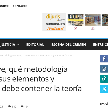
UNIRSE
CONTACTO
JUSTICIA
EDITORIAL
ESCENA DEL CRIMEN
ENTRE C
etodología ocupa, cuáles son sus elementos y características...
e, qué metodología
 sus elementos y
e debe contener la teoría
Impl
023
812
0