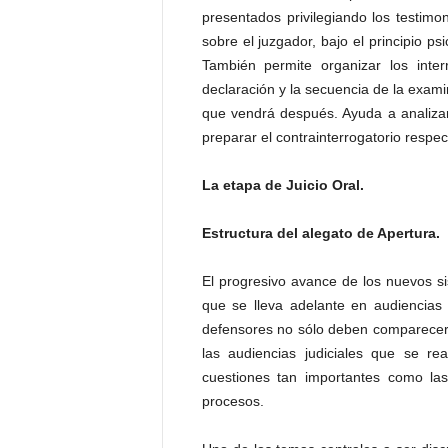
P
presentados privilegiando los testimo
e
sobre el juzgador, bajo el principio ps
n
También permite organizar los inter
a
declaración y la secuencia de la examin
l
que vendrá después. Ayuda a analizar 
preparar el contrainterrogatorio respec
La etapa de Juicio Oral.
Estructura del alegato de Apertura.
El progresivo avance de los nuevos si
que se lleva adelante en audiencias 
defensores no sólo deben comparecer p
las audiencias judiciales que se re
cuestiones tan importantes como las
procesos.