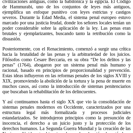
civilizaciones antiguas, como la babilónica y la egipcia. El Código
de Hammurabi, uno de los conjuntos de leyes más antiguos,
ejemplifica un enfoque punitivo con leyes estrictas y castigos
severos. Durante la Edad Media, el sistema penal europeo estuvo
marcado por una justicia feudal, donde los señores locales tenían un
Whatsapp
poder considerable sobre la aplicación de la ley. Las penas eran
brutales y ejemplarizantes, buscando tanto la retribución como la
disuasión.
Posteriormente, con el Renacimiento, comenzó a surgir una crítica
hacia la brutalidad de las penas y la arbitrariedad de los juicios.
Filósofos como Cesare Beccaria, en su obra “De los delitos y las
penas” (1764), abogaron por un sistema penal más humano y
Linkedin
racional, basado en principios de proporcionalidad y prevención.
Estas ideas influyeron en las reformas penales de los siglos XVIII y
XIX, promoviendo la abolición de la tortura y la pena de muerte en
muchos casos, así como la introducción de sistemas penitenciarios
que buscaban la rehabilitación de los delincuentes.
Y así continuamos hasta el siglo XX que vio la consolidación de
sistemas penales modernos en Occidente, caracterizados por una
estructura legal más formalizada y procesos judiciales
estandarizados. Se introdujeron principios como la presunción de
inocencia, el derecho a un juicio justo y la protección de los
derechos humanos. La Segunda Guerra Mundial y la creación de las