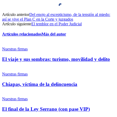
Artículo anterior
Del enojo al escepticismo, de la tensión al miedo:
Facebook
así se vive el Plan C en la Corte y juzgados
Artículo siguiente
El temblor en el Poder Judicial
Artículos relacionados
Más del autor
Twitter
Nuestras firmas
El viaje y sus sombras: turismo, movilidad y delito
Nuestras firmas
Whatsapp
Chiapas, víctima de la delincuencia
Nuestras firmas
El final de la Ley Serrano (con pase VIP)
Linkedin