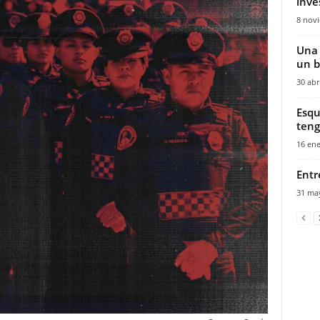
inve
8 nov
Una 
un b
30 abr
Esqu
teng
16 ene
Entr
31 ma