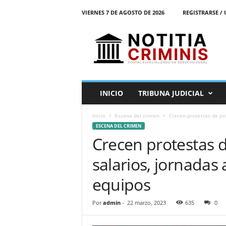
VIERNES 7 DE AGOSTO DE 2026
REGISTRARSE / 
N
o
t
i
t
i
a
INICIO
TRIBUNA JUDICIAL
C
r
Inicio
Escena del crimen
Crecen protestas de poli
i
ESCENA DEL CRIMEN
m
Crecen protestas d
i
n
salarios, jornadas 
i
s
equipos
E
l
Por
admin
-
22 marzo, 2023
635
0
P
o
r