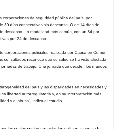
as corporaciones de seguridad pública del país, por
de 30 días consecutivos sin descanso. O de 14 días de
 de descanso. La modalidad más común, con un 34 por
utivas por 24 de descanso.
de corporaciones policiales realizada por Causa en Común
cías consultados reconoce que su salud se ha visto afectada
 jornadas de trabajo. Una jornada que deciden los mandos
eterogeneidad del país y las disparidades en necesidades y
una libertad autorregulatoria y, en su interpretación más
idad y el abuso”, indica el estudio.
 por las cuales suelen protestar los policías, y que ya ha