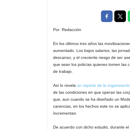
P
e
n
a
l
Por: Redacción
En los últimos tres años las movilizacione
aumentado. Los bajos salarios, las jorna
descanso, y el creciente riesgo de ser a
que sean los policías quienes tomen las 
de trabajo.
Así lo revela
un reporte de la organizac
de las condiciones en que operan las corp
que, aun cuando se ha diseñado un Modelo
carencias, en los hechos este no se aplica
incrementan.
De acuerdo con dicho estudio, durante el 