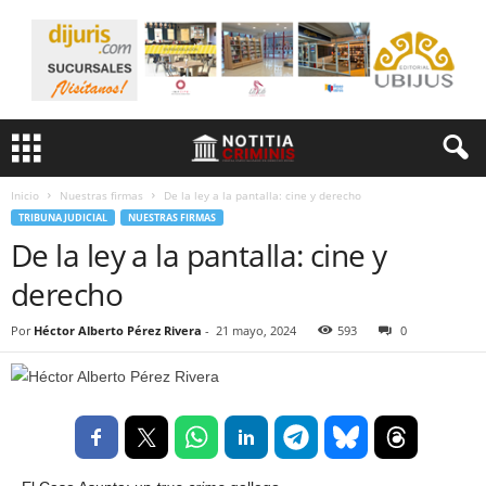
Inicio
Nuestras firmas
De la ley a la pantalla: cine y derecho
TRIBUNA JUDICIAL
NUESTRAS FIRMAS
De la ley a la pantalla: cine y
derecho
Por
Héctor Alberto Pérez Rivera
-
21 mayo, 2024
593
0