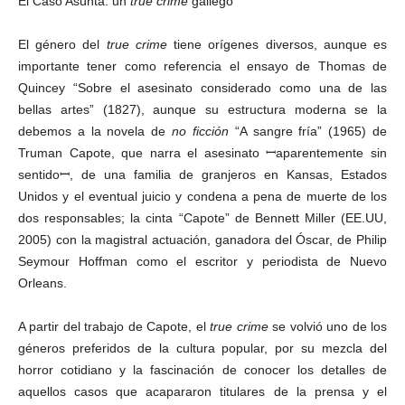
El Caso Asunta: un
true crime
gallego
El género del
true crime
tiene orígenes diversos, aunque es
importante tener como referencia el ensayo de Thomas de
Quincey “Sobre el asesinato considerado como una de las
bellas artes” (1827), aunque su estructura moderna se la
debemos a la novela de
no ficción
“A sangre fría” (1965) de
Truman Capote, que narra el asesinato ꟷaparentemente sin
sentidoꟷ, de una familia de granjeros en Kansas, Estados
Unidos y el eventual juicio y condena a pena de muerte de los
dos responsables; la cinta “Capote” de Bennett Miller (EE.UU,
2005) con la magistral actuación, ganadora del Óscar, de Philip
Seymour Hoffman como el escritor y periodista de Nuevo
Orleans.
A partir del trabajo de Capote, el
true crime
se volvió uno de los
géneros preferidos de la cultura popular, por su mezcla del
horror cotidiano y la fascinación de conocer los detalles de
aquellos casos que acapararon titulares de la prensa y el