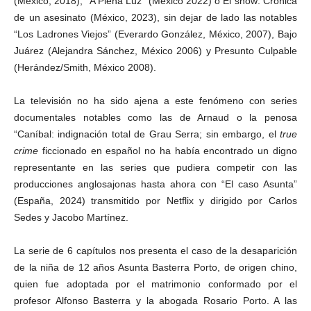
(México, 2018), “A Plena Luz” (México 2022) o El show: Crónica
de un asesinato (México, 2023), sin dejar de lado las notables
“Los Ladrones Viejos” (Everardo González, México, 2007), Bajo
Juárez (Alejandra Sánchez, México 2006) y Presunto Culpable
(Herández/Smith, México 2008).
La televisión no ha sido ajena a este fenómeno con series
documentales notables como las de Arnaud o la penosa
“Caníbal: indignación total de Grau Serra; sin embargo, el
true
crime
ficcionado en español no ha había encontrado un digno
representante en las series que pudiera competir con las
producciones anglosajonas hasta ahora con “El caso Asunta”
(España, 2024) transmitido por Netflix y dirigido por Carlos
Sedes y Jacobo Martínez.
La serie de 6 capítulos nos presenta el caso de la desaparición
de la niña de 12 años Asunta Basterra Porto, de origen chino,
quien fue adoptada por el matrimonio conformado por el
profesor Alfonso Basterra y la abogada Rosario Porto. A las