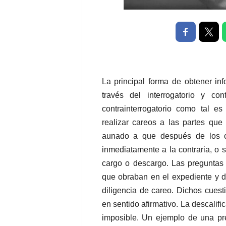
P
e
n
a
l
La principal forma de obtener inf
través del interrogatorio y con
contrainterrogatorio como tal es
realizar careos a las partes que
aunado a que después de los c
inmediatamente a la contraria, o si
cargo o descargo. Las preguntas
que obraban en el expediente y d
diligencia de careo. Dichos cues
en sentido afirmativo. La descalifi
imposible. Un ejemplo de una pre