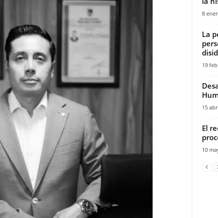
la hi
8 ener
La p
pers
disi
19 feb
Desa
Huma
15 abr
El r
proc
10 ma