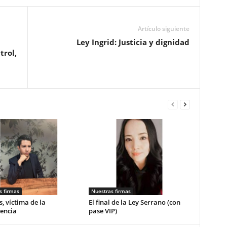
Artículo siguiente
Ley Ingrid: Justicia y dignidad
trol,
s firmas
Nuestras firmas
, víctima de la
El final de la Ley Serrano (con
encia
pase VIP)