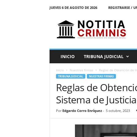
JUEVES 6 DE AGOSTO DE 2026
REGISTRARSE / U
N
o
t
i
t
i
a
INICIO
TRIBUNA JUDICIAL
C
r
Inicio
Nuestras firmas
Reglas de Obtención de In
i
TRIBUNA JUDICIAL
NUESTRAS FIRMAS
m
Reglas de Obtenci
i
n
Sistema de Justici
i
s
E
Por
Edgardo Corro Enríquez
-
5 octubre, 2023
l
P
o
r