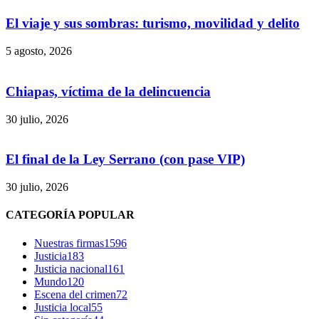
El viaje y sus sombras: turismo, movilidad y delito
5 agosto, 2026
Chiapas, víctima de la delincuencia
30 julio, 2026
El final de la Ley Serrano (con pase VIP)
30 julio, 2026
CATEGORÍA POPULAR
Bluesky
Nuestras firmas
1596
Justicia
183
Justicia nacional
161
Mundo
120
Threads
Escena del crimen
72
Justicia local
55