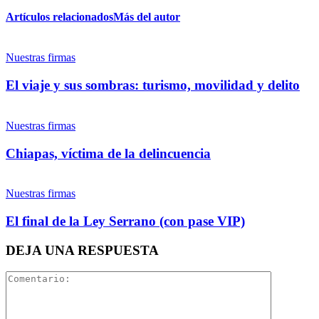
Artículos relacionados
Más del autor
Twitter
Nuestras firmas
El viaje y sus sombras: turismo, movilidad y delito
Nuestras firmas
Whatsapp
Bluesky
Chiapas, víctima de la delincuencia
Nuestras firmas
Threads
El final de la Ley Serrano (con pase VIP)
Linkedin
DEJA UNA RESPUESTA