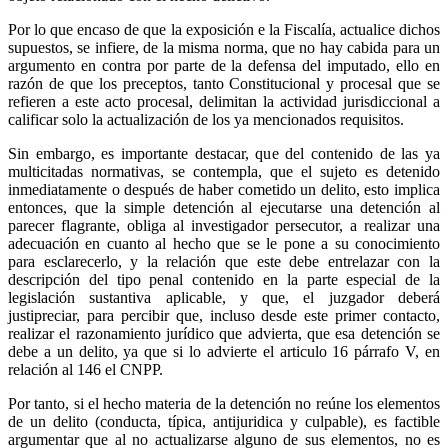
Por lo que encaso de que la exposición e la Fiscalía, actualice dichos
supuestos, se infiere, de la misma norma, que no hay cabida para un
argumento en contra por parte de la defensa del imputado, ello en
razón de que los preceptos, tanto Constitucional y procesal que se
refieren a este acto procesal, delimitan la actividad jurisdiccional a
calificar solo la actualización de los ya mencionados requisitos.
Sin embargo, es importante destacar, que del contenido de las ya
multicitadas normativas, se contempla, que el sujeto es detenido
inmediatamente o después de haber cometido un delito, esto implica
entonces, que la simple detención al ejecutarse una detención al
parecer flagrante, obliga al investigador persecutor, a realizar una
adecuación en cuanto al hecho que se le pone a su conocimiento
para esclarecerlo, y la relación que este debe entrelazar con la
descripción del tipo penal contenido en la parte especial de la
Telegram
legislación sustantiva aplicable, y que, el juzgador deberá
justipreciar, para percibir que, incluso desde este primer contacto,
realizar el razonamiento jurídico que advierta, que esa detención se
debe a un delito, ya que si lo advierte el articulo 16 párrafo V, en
relación al 146 el CNPP.
Por tanto, si el hecho materia de la detención no reúne los elementos
de un delito (conducta, típica, antijuridica y culpable), es factible
argumentar que al no actualizarse alguno de sus elementos, no es