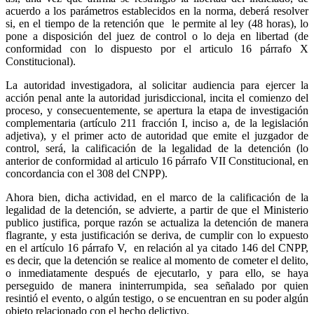
acuerdo a los parámetros establecidos en la norma, deberá resolver
si, en el tiempo de la retención que le permite al ley (48 horas), lo
pone a disposición del juez de control o lo deja en libertad (de
Whatsapp
conformidad con lo dispuesto por el articulo 16 párrafo X
Constitucional).
La autoridad investigadora, al solicitar audiencia para ejercer la
acción penal ante la autoridad jurisdiccional, incita el comienzo del
proceso, y consecuentemente, se apertura la etapa de investigación
complementaria (artículo 211 fracción I, inciso a, de la legislación
adjetiva), y el primer acto de autoridad que emite el juzgador de
Linkedin
control, será, la calificación de la legalidad de la detención (lo
anterior de conformidad al articulo 16 párrafo VII Constitucional, en
concordancia con el 308 del CNPP).
Ahora bien, dicha actividad, en el marco de la calificación de la
legalidad de la detención, se advierte, a partir de que el Ministerio
publico justifica, porque razón se actualiza la detención de manera
flagrante, y esta justificación se deriva, de cumplir con lo expuesto
en el artículo 16 párrafo V, en relación al ya citado 146 del CNPP,
es decir, que la detención se realice al momento de cometer el delito,
o inmediatamente después de ejecutarlo, y para ello, se haya
perseguido de manera ininterrumpida, sea señalado por quien
resintió el evento, o algún testigo, o se encuentran en su poder algún
objeto relacionado con el hecho delictivo.