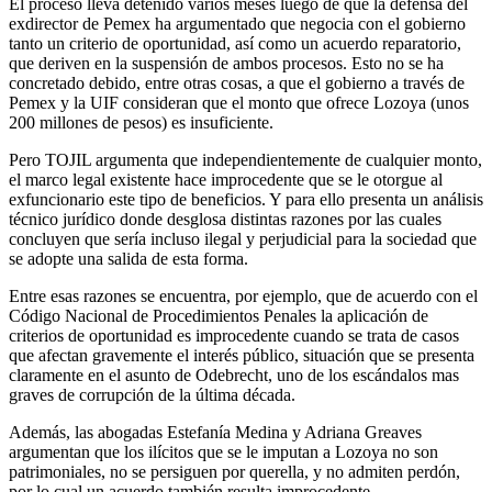
El proceso lleva detenido varios meses luego de que la defensa del
Telegram
exdirector de Pemex ha argumentado que negocia con el gobierno
tanto un criterio de oportunidad, así como un acuerdo reparatorio,
que deriven en la suspensión de ambos procesos. Esto no se ha
concretado debido, entre otras cosas, a que el gobierno a través de
Pemex y la UIF consideran que el monto que ofrece Lozoya (unos
200 millones de pesos) es insuficiente.
Pero TOJIL argumenta que independientemente de cualquier monto,
el marco legal existente hace improcedente que se le otorgue al
exfuncionario este tipo de beneficios. Y para ello presenta un análisis
técnico jurídico donde desglosa distintas razones por las cuales
concluyen que sería incluso ilegal y perjudicial para la sociedad que
se adopte una salida de esta forma.
Entre esas razones se encuentra, por ejemplo, que de acuerdo con el
Código Nacional de Procedimientos Penales la aplicación de
criterios de oportunidad es improcedente cuando se trata de casos
que afectan gravemente el interés público, situación que se presenta
claramente en el asunto de Odebrecht, uno de los escándalos mas
graves de corrupción de la última década.
Además, las abogadas Estefanía Medina y Adriana Greaves
argumentan que los ilícitos que se le imputan a Lozoya no son
patrimoniales, no se persiguen por querella, y no admiten perdón,
por lo cual un acuerdo también resulta improcedente.