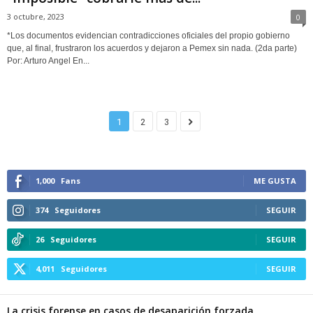
3 octubre, 2023
0
*Los documentos evidencian contradicciones oficiales del propio gobierno
que, al final, frustraron los acuerdos y dejaron a Pemex sin nada. (2da parte)
Por: Arturo Angel En...
1
2
3
1,000
Fans
ME GUSTA
374
Seguidores
SEGUIR
26
Seguidores
SEGUIR
4,011
Seguidores
SEGUIR
La crisis forense en casos de desaparición forzada