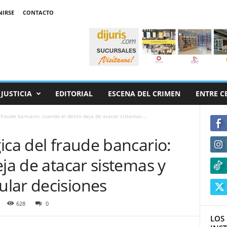
NIRSE
CONTACTO
JUSTICIA
EDITORIAL
ESCENA DEL CRIMEN
ENTRE C
 fraude bancario: cuando el delito deja de atacar sistemas...
ica del fraude bancario:
eja de atacar sistemas y
lar decisiones
628
0
LOS