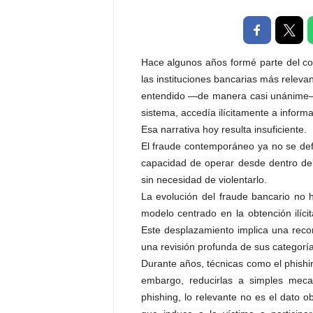
t
a
l
d
Hace algunos años formé parte del co
e
las instituciones bancarias más relev
D
entendido —de manera casi unánime— 
i
sistema, accedía ilícitamente a inform
f
Esa narrativa hoy resulta insuficiente.
u
s
El fraude contemporáneo ya no se defi
i
capacidad de operar desde dentro del 
ó
sin necesidad de violentarlo.
n
La evolución del fraude bancario no h
d
modelo centrado en la obtención ilícit
e
Este desplazamiento implica una reco
l
una revisión profunda de sus categorí
S
a
Durante años, técnicas como el phishi
b
embargo, reducirlas a simples meca
e
phishing, lo relevante no es el dato 
r