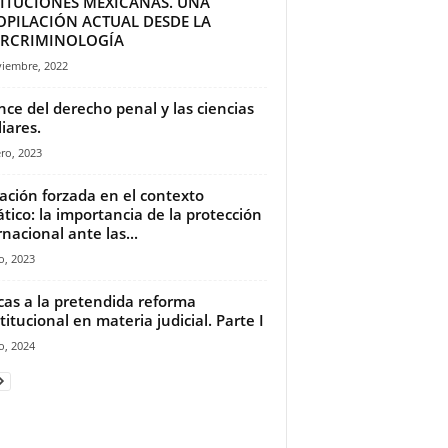
TITUCIONES MEXICANAS. UNA
OPILACIÓN ACTUAL DESDE LA
ERCRIMINOLOGÍA
viembre, 2022
nce del derecho penal y las ciencias
liares.
ro, 2023
ación forzada en el contexto
ático: la importancia de la protección
rnacional ante las...
io, 2023
icas a la pretendida reforma
titucional en materia judicial. Parte I
io, 2024