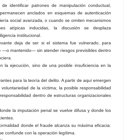
de identificar patrones de manipulación conductual,
d permanecen anclados en esquemas de autenticación
eniería social avanzada, o cuando se omiten mecanismos
es atípicas inducidas, la discusión se desplaza
igencia institucional.
evante deja de ser si el sistema fue vulnerado, para
do —o mantenido— sin atender riesgos previsibles dentro
nciera.
n la ejecución, sino de una posible insuficiencia en la
ntes para la teoría del delito. A partir de aquí emergen
e voluntariedad de la víctima; la posible responsabilidad
a responsabilidad dentro de estructuras organizacionales
onde la imputación penal se vuelve difusa y donde los
cientes.
rmalidad donde el fraude alcanza su máxima eficacia:
se confunde con la operación legítima.