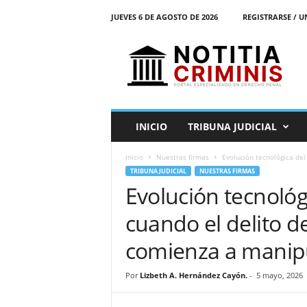
JUEVES 6 DE AGOSTO DE 2026
REGISTRARSE / U
N
o
t
i
t
i
a
INICIO
TRIBUNA JUDICIAL
C
r
Inicio
Nuestras firmas
Evolución tecnológica del
i
TRIBUNA JUDICIAL
NUESTRAS FIRMAS
m
Evolución tecnológ
i
n
cuando el delito d
i
s
comienza a manipu
E
l
Por
Lizbeth A. Hernández Cayón.
-
5 mayo, 2026
P
o
r