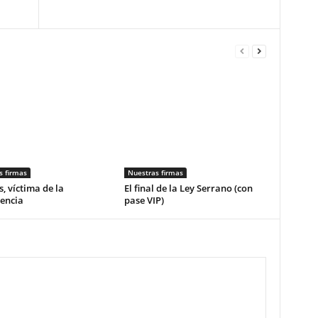
s firmas
Nuestras firmas
, víctima de la
El final de la Ley Serrano (con
encia
pase VIP)