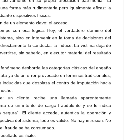
 activamente en su propia afectación patrimonial. El
 una forma más rudimentaria pero igualmente eficaz: la
ante dispositivos físicos.
n de un elemento clave: el acceso.
ompe con esa lógica. Hoy, el verdadero dominio del
istema, sino en intervenir en la toma de decisiones del
a directamente la conducta: la induce. La víctima deja de
ertirse, sin saberlo, en ejecutor material del resultado
e fenómeno desborda las categorías clásicas del engaño
rata ya de un error provocado en términos tradicionales,
s inducidas que desplaza el centro de imputación hacia
hecho.
te: un cliente recibe una llamada aparentemente
ma de un intento de cargo fraudulento y se le indica
a segura”. El cliente accede, autentica la operación y
pectiva del sistema, todo es válido. No hay intrusión. No
 el fraude se ha consumado.
sultado es ilícito.