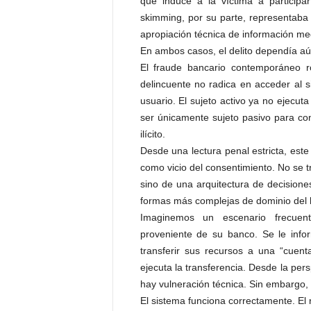
que induce a la víctima a participar
P
skimming, por su parte, representaba
e
apropiación técnica de información medi
n
En ambos casos, el delito dependía aú
a
l
El fraude bancario contemporáneo r
delincuente no radica en acceder al s
usuario. El sujeto activo ya no ejecut
ser únicamente sujeto pasivo para conv
ilícito.
Desde una lectura penal estricta, est
como vicio del consentimiento. No se t
sino de una arquitectura de decisione
formas más complejas de dominio del 
Imaginemos un escenario frecuen
proveniente de su banco. Se le infor
transferir sus recursos a una “cuent
ejecuta la transferencia. Desde la pers
hay vulneración técnica. Sin embargo,
El sistema funciona correctamente. El re