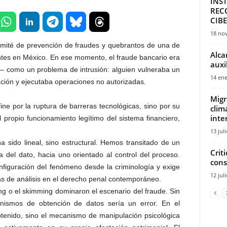
INS
REC
CIB
18 no
mité de prevención de fraudes y quebrantos de una de
Alca
antes en México. En ese momento, el fraude bancario era
auxi
como un problema de intrusión: alguien vulneraba un
14 ene
ación y ejecutaba operaciones no autorizadas.
Migr
ne por la ruptura de barreras tecnológicas, sino por su
clim
inte
propio funcionamiento legítimo del sistema financiero,
13 jul
a sido lineal, sino estructural. Hemos transitado de un
Crit
a del dato, hacia uno orientado al control del proceso.
cons
nfiguración del fenómeno desde la criminología y exige
12 jul
as de análisis en el derecho penal contemporáneo.
ng o el skimming dominaron el escenario del fraude. Sin
nismos de obtención de datos sería un error. En el
obtenido, sino el mecanismo de manipulación psicológica