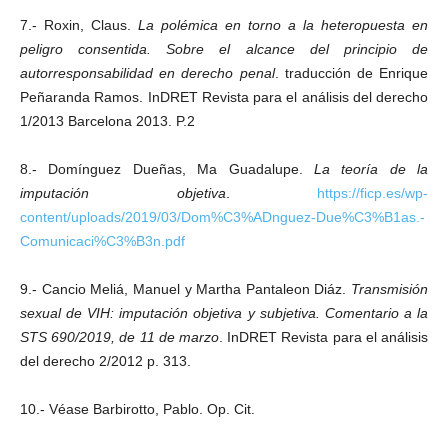
7.- Roxin, Claus.
La polémica en torno a la heteropuesta en
peligro consentida. Sobre el alcance del principio de
autorresponsabilidad en derecho penal
. traducción de Enrique
Peñaranda Ramos. InDRET Revista para el análisis del derecho
1/2013 Barcelona 2013. P.2
8.- Domínguez Dueñas, Ma Guadalupe.
La teoría de la
imputación objetiva
.
https://ficp.es/wp-
content/uploads/2019/03/Dom%C3%ADnguez-Due%C3%B1as.-
Comunicaci%C3%B3n.pdf
9.- Cancio Meliá, Manuel y Martha Pantaleon Diáz.
Transmisión
sexual de VIH: imputación objetiva y subjetiva. Comentario a la
STS 690/2019, de 11 de marzo
. InDRET Revista para el análisis
del derecho 2/2012 p. 313.
10.- Véase Barbirotto, Pablo. Op. Cit.