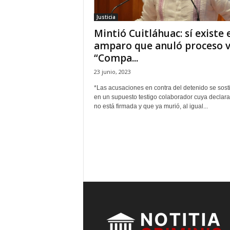
t
Justicia
a
Mintió Cuitláhuac: sí existe 
l
d
amparo que anuló proceso v
e
“Compa...
D
23 junio, 2023
i
f
*Las acusaciones en contra del detenido se sos
u
en un supuesto testigo colaborador cuya declara
s
no está firmada y que ya murió, al igual...
i
ó
n
d
e
l
S
a
b
e
r