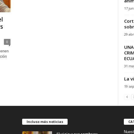
anim
17 jun
el
Cort
s
sobr
29 abr
0
UNA 
tienen
CRIM
ción
ECU
31 ma
La v
19 se
Incluso más noticias
CA
Nuest
El viaje y sus sombras: