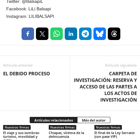
Twitter: @BalsapiL
Facebook: LiLi Balsapi
Instagram: LILIBALSAPI
Artículo anterior
Artículo siguiente
EL DEBIDO PROCESO
CARPETA DE
INVESTIGACIÓN: RESERVA Y
ACCESO DE LAS PARTES A
LOS ACTOS DE
INVESTIGACIÓN
Artículos relacionados
Más del autor
Nuestras firmas
Nuestras firmas
Nuestras firmas
El viaje y sus sombras:
Chiapas, víctima de la
El final de la Ley Serrano
turismo, movilidad y
delincuencia
(con pase VIP)