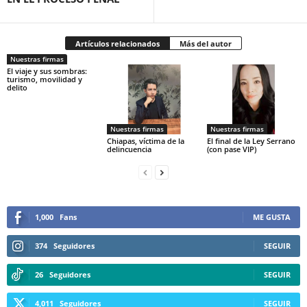
Artículos relacionados
Más del autor
Nuestras firmas
El viaje y sus sombras:
turismo, movilidad y
delito
Nuestras firmas
Nuestras firmas
Chiapas, víctima de la
El final de la Ley Serrano
delincuencia
(con pase VIP)
1,000
Fans
ME GUSTA
374
Seguidores
SEGUIR
26
Seguidores
SEGUIR
4,011
Seguidores
SEGUIR