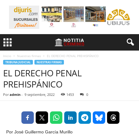
Inicio
Nuestras firmas
EL DERECHO PENAL PREHISPÁNICO
TRIBUNA JUDICIAL
NUESTRAS FIRMAS
EL DERECHO PENAL
PREHISPÁNICO
Por
admin
-
9 septiembre, 2022
1453
0
Por José Guillermo García Murillo