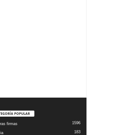
TEGORÍA POPULAR
1596
ras firmas
183
ia