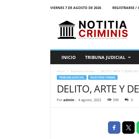
VIERNES 7 DE AGOSTO DE 2026
REGISTRARSE / 
N
o
t
i
t
i
a
INICIO
TRIBUNA JUDICIAL
C
r
Inicio
Nuestras firmas
DELITO, ARTE Y DERECHO
i
TRIBUNA JUDICIAL
NUESTRAS FIRMAS
m
DELITO, ARTE Y 
i
n
i
Por
admin
-
4 agosto, 2022
599
0
s
E
l
P
o
r