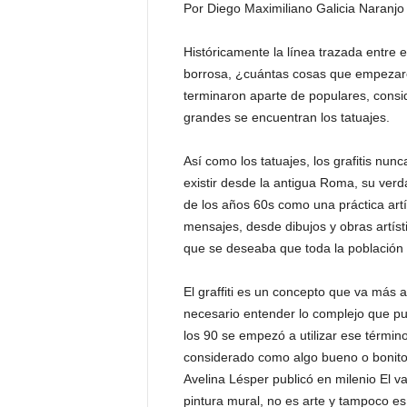
Por Diego Maximiliano Galicia Naranjo
t
a
Históricamente la línea trazada entre e
l
borrosa, ¿cuántas cosas que empezar
d
e
terminaron aparte de populares, consi
D
grandes se encuentran los tatuajes.
i
f
Así como los tatuajes, los grafitis nun
u
existir desde la antigua Roma, su ver
s
de los años 60s como una práctica artí
i
mensajes, desde dibujos y obras artíst
ó
n
que se deseaba que toda la población 
d
e
El graffiti es un concepto que va más 
l
necesario entender lo complejo que pue
S
los 90 se empezó a utilizar ese térmi
a
considerado como algo bueno o bonit
b
Avelina Lésper publicó en milenio El v
e
r
pintura mural, no es arte y tampoco es 