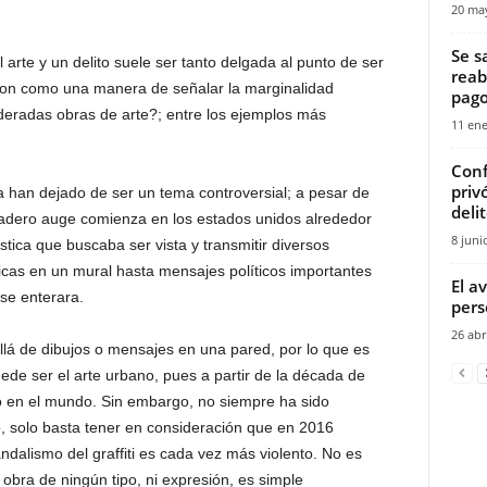
20 ma
Se s
l arte y un delito suele ser tanto delgada al punto de ser
reab
on como una manera de señalar la marginalidad
pago
deradas obras de arte?; entre los ejemplos más
11 ene
Conf
priv
ca han dejado de ser un tema controversial; a pesar de
deli
dadero auge comienza en los estados unidos alrededor
8 juni
stica que buscaba ser vista y transmitir diversos
icas en un mural hasta mensajes políticos importantes
El a
se enterara.
pers
26 abr
allá de dibujos o mensajes en una pared, por lo que es
de ser el arte urbano, pues a partir de la década de
no en el mundo. Sin embargo, no siempre ha sido
o, solo basta tener en consideración que en 2016
andalismo del graffiti es cada vez más violento. No es
obra de ningún tipo, ni expresión, es simple