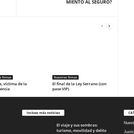
MIENTO AL SEGURO?
s firmas
Nuestras firmas
, víctima de la
El final de la Ley Serrano (con
encia
pase VIP)
Incluso más noticias
CA
Nuest
El viaje y sus sombras:
turismo, movilidad y delito
Justic