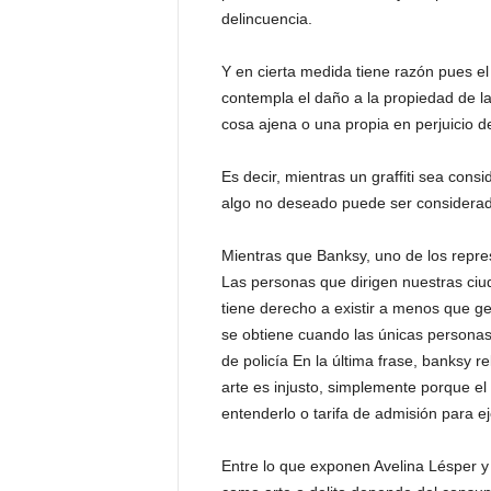
P
delincuencia.
e
n
Y en cierta medida tiene razón pues el
a
contempla el daño a la propiedad de la
l
cosa ajena o una propia en perjuicio de 
Es decir, mientras un graffiti sea con
algo no deseado puede ser considerado
Mientras que Banksy, uno de los repr
Las personas que dirigen nuestras ciu
tiene derecho a existir a menos que ge
se obtiene cuando las únicas personas
de policía En la última frase, banks
arte es injusto, simplemente porque el 
entenderlo o tarifa de admisión para ej
Entre lo que exponen Avelina Lésper y B