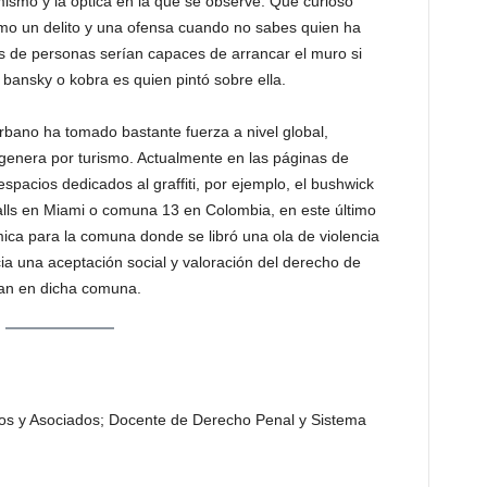
ismo y la óptica en la que se observe. Qué curioso
como un delito y una ofensa cuando no sabes quien ha
s de personas serían capaces de arrancar el muro si
 bansky o kobra es quien pintó sobre ella.
e urbano ha tomado bastante fuerza a nivel global,
 genera por turismo. Actualmente en las páginas de
spacios dedicados al graffiti, por ejemplo, el bushwick
lls en Miami o comuna 13 en Colombia, en este último
ca para la comuna donde se libró una ola de violencia
 una aceptación social y valoración del derecho de
can en dicha comuna.
s y Asociados; Docente de Derecho Penal y Sistema