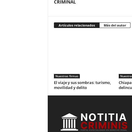
CRIMINAL
Artículos relacionados
Más del autor
Nuestras firmas
Nuestra
El viaje y sus sombras: turismo,
Chiapas
movilidad y delito
delincu