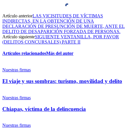
Artículo anterior
LAS VICISITUDES DE VÍCTIMAS
Facebook
INDIRECTAS, EN LA OBTENCIÓN DE UNA
DECLARACIÓN DE PRESUNCIÓN DE MUERTE, ANTE EL
DELITO DE DESAPARICIÓN FORZADA DE PERSONAS.
Artículo siguiente
SIGUIENTE VENTANILLA, POR FAVOR
(DELITOS CONCURSALES) PARTE II
Twitter
Artículos relacionados
Más del autor
Bluesky
Nuestras firmas
El viaje y sus sombras: turismo, movilidad y delito
Whatsapp
Nuestras firmas
Threads
Chiapas, víctima de la delincuencia
Nuestras firmas
Linkedin