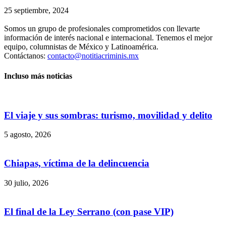
25 septiembre, 2024
Somos un grupo de profesionales comprometidos con llevarte
información de interés nacional e internacional. Tenemos el mejor
Telegram
equipo, columnistas de México y Latinoamérica.
Contáctanos:
contacto@notitiacriminis.mx
Incluso más noticias
El viaje y sus sombras: turismo, movilidad y delito
5 agosto, 2026
Chiapas, víctima de la delincuencia
30 julio, 2026
El final de la Ley Serrano (con pase VIP)