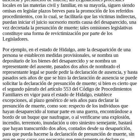
locales en las materias civil y familiar, en su mayoría, siguen siendo
omisas en legislar plazos breves para la promoción de los referidos
procedimientos, con lo cual, se facilitaría que las victimas indirectas,
puedan iniciar el juicio sucesorio mortis causa del desaparecido, una
vez decretada la presunción de muerte; tales omisiones legislativas
constituye una forma de revictimización por parte de los
Legisladores.
Por ejemplo, en el estado de Hidalgo, ante la desaparición de una
persona se establecen medidas provisionales, se nombra un
depositario de los bienes del desaparecido y se nombra un
representante del ausente, pasados dos años de nombrado el
representante legal se puede pedir la declaración de ausencia, y hasta
pasados seis años de que se hizo la declaración de ausencia se puede
solicitar la declaración de presunción de muerte; si bien es cierto que
el segundo párrafo del artículo 553 del Código de Procedimientos
Familiares en vigor para el estado de Hidalgo, establece
excepciones, al plazo genérico de seis años para declarar la
presunción de muerte, como son: respecto de los individuos que
hayan desaparecido al tomar parte en una guerra, encontrándose a
bordo de un buque que naufrague, o al verificarse una explosión,
Telegram
incendio, terremoto, inundación u otro siniestro semejante, bastará
que hayan transcurrido dos años, contados desde su desaparición,
para que pueda hacerse la declaración de presunción de muerte, sin
que en esos casos sea necesario que previamente se declare su