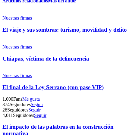
Artículos relacionados
Más del autor
Twitter
Nuestras firmas
El viaje y sus sombras: turismo, movilidad y delito
Nuestras firmas
Whatsapp
Chiapas, víctima de la delincuencia
Nuestras firmas
El final de la Ley Serrano (con pase VIP)
Linkedin
1,000
Fans
Me gusta
374
Seguidores
Seguir
26
Seguidores
Seguir
4,011
Seguidores
Seguir
El impacto de las palabras en la construcción
normativa