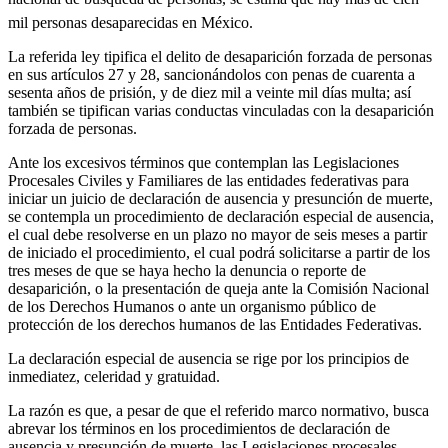
mil personas desaparecidas en México.
Twitter
La referida ley tipifica el delito de desaparición forzada de personas
en sus artículos 27 y 28, sancionándolos con penas de cuarenta a
sesenta años de prisión, y de diez mil a veinte mil días multa; así
también se tipifican varias conductas vinculadas con la desaparición
forzada de personas.
Whatsapp
Ante los excesivos términos que contemplan las Legislaciones
Procesales Civiles y Familiares de las entidades federativas para
iniciar un juicio de declaración de ausencia y presunción de muerte,
se contempla un procedimiento de declaración especial de ausencia,
el cual debe resolverse en un plazo no mayor de seis meses a partir
de iniciado el procedimiento, el cual podrá solicitarse a partir de los
tres meses de que se haya hecho la denuncia o reporte de
desaparición, o la presentación de queja ante la Comisión Nacional
Linkedin
de los Derechos Humanos o ante un organismo público de
protección de los derechos humanos de las Entidades Federativas.
La declaración especial de ausencia se rige por los principios de
inmediatez, celeridad y gratuidad.
La razón es que, a pesar de que el referido marco normativo, busca
abrevar los términos en los procedimientos de declaración de
ausencia y presunción de muerte, las Legislaciones procesales