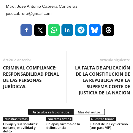
Mtro. José Antonio Cabrera Contreras
josecabrera@gmail.com
Artículo anterior
Artículo siguiente
CRIMINAL COMPLIANCE:
LA FALTA DE APLICACIÓN
RESPONSABILIDAD PENAL
DE LA CONSTITUCION DE
DE LAS PERSONAS
LA REPUBLICA POR LA
JURÍDICAS.
SUPREMA CORTE DE
JUSTICIA DE LA NACION
Artículos relacionados
Más del autor
Nuestras firmas
Nuestras firmas
Nuestras firmas
El viaje y sus sombras:
Chiapas, víctima de la
El final de la Ley Serrano
turismo, movilidad y
delincuencia
(con pase VIP)
delito