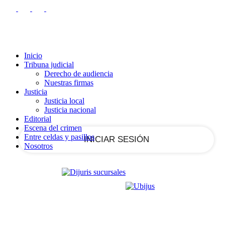
RECUPERACIÓN DE CONTRASEÑA
REGISTRARSE
Registrarse
¡Bienvenido!
Ingrese a su cuenta
Inicio
Tribuna judicial
Derecho de audiencia
Nuestras firmas
tu nombre de usuario
Justicia
Justicia local
Justicia nacional
tu contraseña
Editorial
Escena del crimen
Entre celdas y pasillos
Nosotros
¿Olvidaste tu contraseña?
Recupera tu contraseña