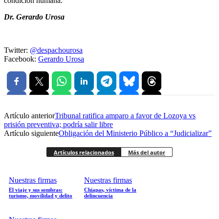
condición humana.
Dr. Gerardo Urosa
Twitter:
@despachourosa
Facebook:
Gerardo Urosa
Artículo anterior
Tribunal ratifica amparo a favor de Lozoya vs
prisión preventiva; podría salir libre
Artículo siguiente
Obligación del Ministerio Público a “Judicializar”
Artículos relacionados
Más del autor
Nuestras firmas
Nuestras firmas
El viaje y sus sombras:
Chiapas, víctima de la
turismo, movilidad y delito
delincuencia