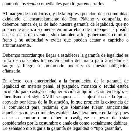
contra de los
seudo
comediantes para lograr encerrarlos.
Al margen de lo doloroso, y de la expresa petición de la comunidad
exigiendo el encarcelamiento de Don Plátano y compañía, no
debemos nunca dejar de lado nuestra garantía de legalidad, que no
solamente alcanza a quienes en un arrebato de ira exigen la prisión
en esta clase de eventos, sino también a los gobernantes como un
freno a su autoridad y evitar que puedan actuar a capricho o
arbitrariamente.
Debemos recordar que llegar a establecer la garantía de legalidad es
fruto de constantes luchas en contra del tirano para arrebatarle a
sangre y fuego, su omnímodo poder y es nuestra obligación
afianzarla.
En efecto, con anterioridad a la formulación de la garantía de
legalidad en materia penal, el juzgador, monarca o feudal estaba
facultado para castigar cualquier acción antijurídi­ca; sin embargo, el
liberalismo del siglo XVIII se opuso a las injus­ticias de la época,
apoyado por ideas de la Ilustración, lo que propició la exigencia de
la comunidad para reclamar que solamente fueran sancionadas
aquellas acciones criminales establecidas literalmente en la ley, pues
en caso contrario no deberían castigarse a pesar de estar
consideradas por la costumbre o analogía como socialmente dañinas.
Lo señalado dio lugar a la garantía de legalidad o “tipo-garantía”.