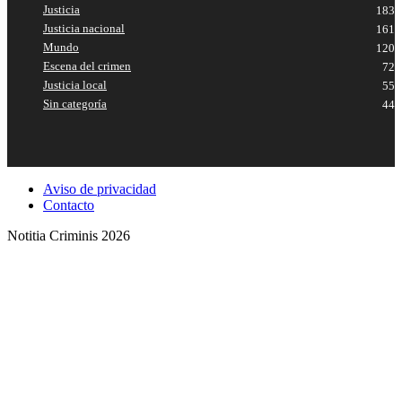
Justicia
183
Justicia nacional
161
Mundo
120
Escena del crimen
72
Justicia local
55
Sin categoría
44
Aviso de privacidad
Contacto
Notitia Criminis 2026