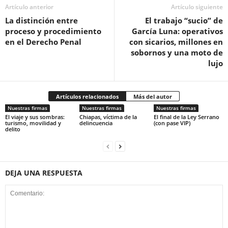
Artículo anterior
Artículo siguiente
La distinción entre
El trabajo “sucio” de
proceso y procedimiento
García Luna: operativos
en el Derecho Penal
con sicarios, millones en
sobornos y una moto de
lujo
Artículos relacionados
Más del autor
Nuestras firmas
Nuestras firmas
Nuestras firmas
El viaje y sus sombras:
Chiapas, víctima de la
El final de la Ley Serrano
turismo, movilidad y
delincuencia
(con pase VIP)
delito
DEJA UNA RESPUESTA