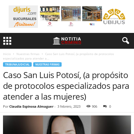
Inicio
Nuestras firmas
Caso San Luis Potosí, (a propósito de protocolos
especializados para atender a...
TRIBUNA JUDICIAL
NUESTRAS FIRMAS
Caso San Luis Potosí, (a propósito
de protocolos especializados para
atender a las mujeres)
Por
Claudia Espinosa Almaguer
-
3 febrero, 2023
906
0