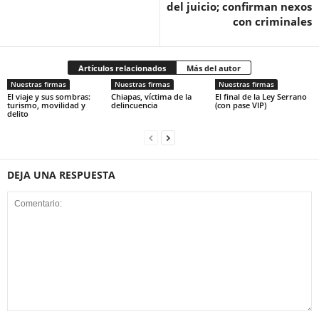
del juicio; confirman nexos
con criminales
Artículos relacionados
Más del autor
Nuestras firmas
Nuestras firmas
Nuestras firmas
El viaje y sus sombras:
Chiapas, víctima de la
El final de la Ley Serrano
turismo, movilidad y
delincuencia
(con pase VIP)
delito
DEJA UNA RESPUESTA