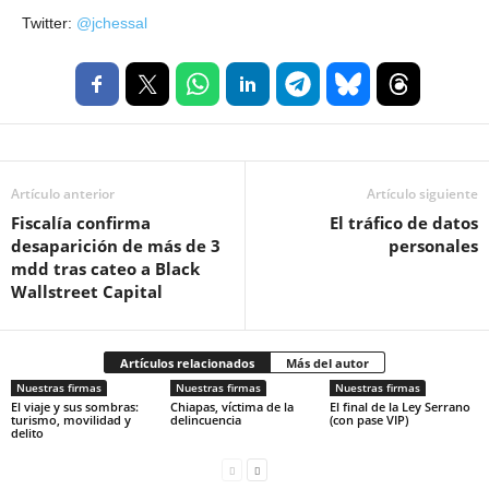
Twitter:
@jchessal
Artículo anterior
Artículo siguiente
Fiscalía confirma
El tráfico de datos
desaparición de más de 3
personales
mdd tras cateo a Black
Wallstreet Capital
Artículos relacionados
Más del autor
Nuestras firmas
Nuestras firmas
Nuestras firmas
El viaje y sus sombras:
Chiapas, víctima de la
El final de la Ley Serrano
turismo, movilidad y
delincuencia
(con pase VIP)
delito