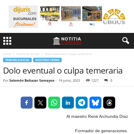
Inicio
Nuestras firmas
Dolo eventual o culpa temeraria
TRIBUNA JUDICIAL
NUESTRAS FIRMAS
Dolo eventual o culpa temeraria
Por
Salomón Baltazar Samayoa
-
14 junio, 2023
1227
0
Al maestro René Archundia Díaz
Formador de generaciones.