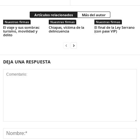
Artículos relacionados
Más del autor
Nuestras firmas
Nuestras firmas
Nuestras firmas
El viaje y sus sombras:
Chiapas, víctima de la
El final de la Ley Serrano
turismo, movilidad y
delincuencia
(con pase VIP)
delito
DEJA UNA RESPUESTA