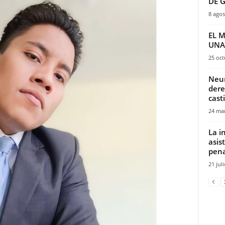
DE 
8 agos
EL 
UNA
25 oct
Neur
dere
cast
24 mar
La i
asis
penal
21 jul