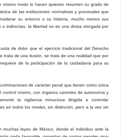
ese mismo modo lo hacen quienes resumen su grado de
ánica de las instituciones normativas y procesales que
onsiderar su entorno o su historia, mucho menos sus
o indirectas, la libertad no es una divisa otorgada por
cuota de dolor que el ejercicio tradicional del Derecho
 trata de una ilusión, se trata de una realidad que por
quiere de la participación de la ciudadanía para su
incriminaciones de carácter penal que tienen como única
 el control mismo, con órganos carentes de autonomía y
mente la vigilancia minuciosa dirigida a controlar
en todos los niveles, sin distinción, pero a la vez sin
n muchas leyes de México, donde el individuo ante la
ición nada favorable, provistas de costos penales muy