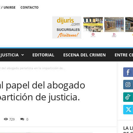
 / UNIRSE
CONTACTO
JUSTICIA
EDITORIAL
ESCENA DEL CRIMEN
ENTRE C
el del abogado penalista en la impartición de...
 al papel del abogado
artición de justicia.
729
0
LA 