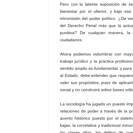
Pero con la latente suposición de s
bienestar por el ulterior, y bajo es
intromisión del poder político. ¿De v
del Derecho Penal más que la actua
punitiva? De cualquier manera, la
ciudadanos.
Ahora podemos vislumbrar con mayor 
trabajo jurídico y la práctica profesi
sentido amplio es fundamental, y para qu
al Estado, debe entender que requier
valer sus propósitos, pues de aplicarl
social y no construirá sobre bases sóli
La sociología ha jugado un puesto imp
relaciones de poder a través de la po
acento histórico puesto por el sistem
bajas, la correlativa y tradicional in
las clases altas, los delitos de 