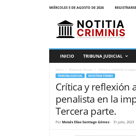
MIÉRCOLES 5 DE AGOSTO DE 2026
REGISTRARSE
N
o
t
i
t
i
a
INICIO
TRIBUNA JUDICIAL
C
r
Inicio
Nuestras firmas
Crítica y reflexión al pap
i
TRIBUNA JUDICIAL
NUESTRAS FIRMAS
m
Crítica y reflexión
i
n
penalista en la imp
i
s
Tercera parte.
E
l
Por
Moisés Elías Santiago Gómez
-
31 julio, 2023
P
o
r