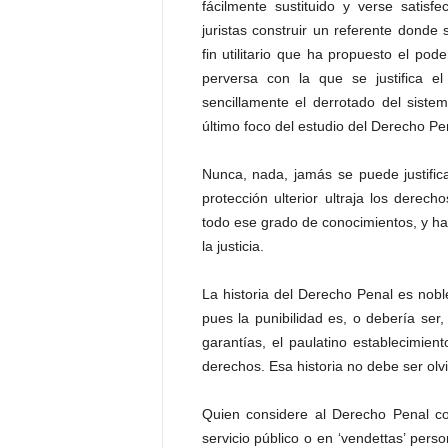
fácilmente sustituido y verse satis
juristas construir un referente donde 
fin utilitario que ha propuesto el pod
perversa con la que se justifica 
sencillamente el derrotado del siste
último foco del estudio del Derecho P
Nunca, nada, jamás se puede justificar
protección ulterior ultraja los derec
todo ese grado de conocimientos, y ha
la justicia.
La historia del Derecho Penal es noble
pues la punibilidad es, o debería ser
garantías, el paulatino establecimient
derechos. Esa historia no debe ser olv
Quien considere al Derecho Penal co
servicio público o en ‘vendettas’ pers