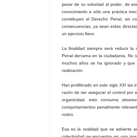
pesar de su voluntad al poder; de 
conocimiento a sólo una práctica mec
constituyen el Derecho Penal, sin c
consecuencias, ya sean estas directas 
un ejercicio llano.
La finalidad siempre será reducir la 
Penal derrama en la ciudadanía. No se
muchos años se ha ignorado y que re
realización.
Han proliferado en este siglo XXI las 
razón de ser asegurar el control por
organicidad, esto consuma obsesiva
comportamientos penalmente relevantes 
rostro.
Esa es la realidad que se advierte e
colectividad se encuentra en una pos