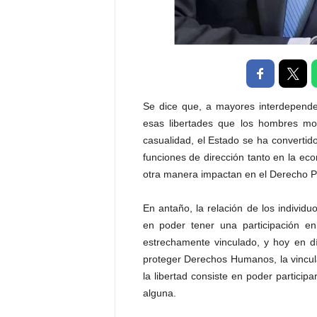
P
e
n
a
l
Se dice que, a mayores interdependen
esas libertades que los hombres m
casualidad, el Estado se ha convertid
funciones de dirección tanto en la ec
otra manera impactan en el Derecho P
En antaño, la relación de los individuo
en poder tener una participación en
estrechamente vinculado, y hoy en dí
proteger Derechos Humanos, la vincula
la libertad consiste en poder particip
alguna.