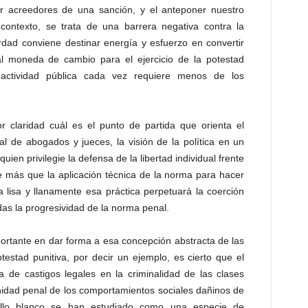
er acreedores de una sanción, y el anteponer nuestro
e contexto, se trata de una barrera negativa contra la
erdad conviene destinar energía y esfuerzo en convertir
l moneda de cambio para el ejercicio de la potestad
 actividad pública cada vez requiere menos de los
claridad cuál es el punto de partida que orienta el
onal de abogados y jueces, la visión de la política en un
ien privilegie la defensa de la libertad individual frente
e más que la aplicación técnica de la norma para hacer
a lisa y llanamente esa práctica perpetuará la coerción
das la progresividad de la norma penal.
ortante en dar forma a esa concepción abstracta de las
testad punitiva, por decir un ejemplo, es cierto que el
a de castigos legales en la criminalidad de las clases
munidad penal de los comportamientos sociales dañinos de
cuello blanco se han estudiado como una especie de