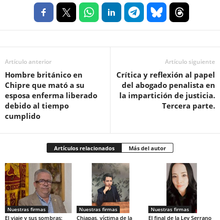
Artículo anterior
Artículo siguiente
Hombre británico en
Crítica y reflexión al papel
Chipre que mató a su
del abogado penalista en
esposa enferma liberado
la impartición de justicia.
debido al tiempo
Tercera parte.
cumplido
Artículos relacionados
Más del autor
Nuestras firmas
Nuestras firmas
Nuestras firmas
El viaje y sus sombras:
Chiapas, víctima de la
El final de la Ley Serrano