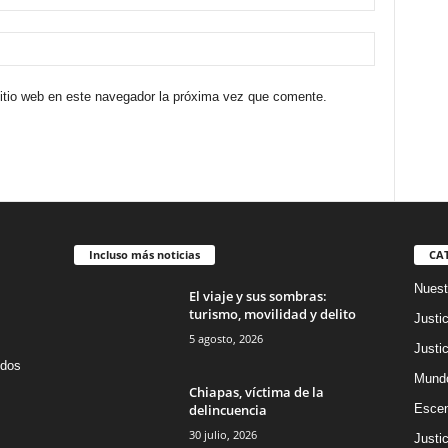
sitio web en este navegador la próxima vez que comente.
Incluso más noticias
CA
Nuest
El viaje y sus sombras:
turismo, movilidad y delito
Justic
5 agosto, 2026
Justic
idos
Mund
Chiapas, víctima de la
delincuencia
Escen
30 julio, 2026
Justic