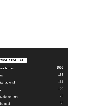
TEGORÍA POPULAR
1596
ras firmas
183
ia
161
ia nacional
120
o
72
a del crimen
55
ia local