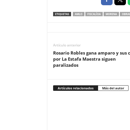
ETIQUETAS
AMLO
FISCALÍOA
MORENA
OBRA
Artículo anterior
Rosario Robles gana amparo y sus 
por La Estafa Maestra siguen
paralizados
Artículos relacionados
Más del autor