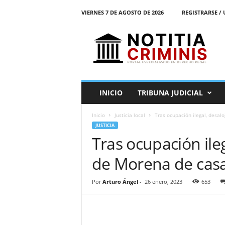
VIERNES 7 DE AGOSTO DE 2026
REGISTRARSE / 
N
o
t
i
t
i
a
INICIO
TRIBUNA JUDICIAL
C
r
Inicio
Justicia local
Tras ocupación ilegal, desal
i
JUSTICIA
m
Tras ocupación ileg
i
n
de Morena de ca
i
s
E
Por
Arturo Ángel
-
26 enero, 2023
653
l
P
o
r