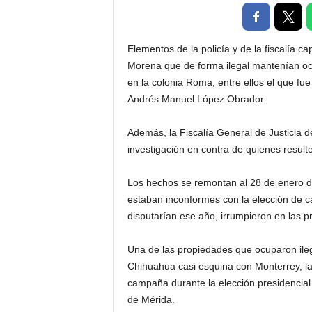
t
a
l
Elementos de la policía y de la fiscalía c
d
Morena que de forma ilegal mantenían o
e
en la colonia Roma, entre ellos el que f
D
Andrés Manuel López Obrador.
i
f
u
Además, la Fiscalía General de Justicia 
s
investigación en contra de quienes result
i
ó
Los hechos se remontan al 28 de enero de 
n
estaban inconformes con la elección de c
d
disputarían ese año, irrumpieron en las 
e
l
S
Una de las propiedades que ocuparon ileg
a
Chihuahua casi esquina con Monterrey, la
b
campaña durante la elección presidencial 
e
de Mérida.
r