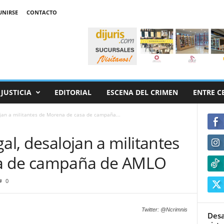
UNIRSE
CONTACTO
JUSTICIA
EDITORIAL
ESCENA DEL CRIMEN
ENTRE C
ojan a militantes de Morena de casa de campaña...
al, desalojan a militantes
sa de campaña de AMLO
0
Twitter: @Ncrimnis
Desa