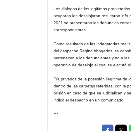
P
Los diálogos de los legítimos propietario
e
n
ocuparon los desalojaran resultaron infru
a
2021 se presentaron las denuncias corres
l
correspondientes.
Como resultado de las indagatorias realiz
del despacho Regino Abogados, se consig
pertenecen a los denunciantes y no a las 
operativo de desalojo el cual se ejecutó s
“Ya privados de la posesión ilegítima de 
dentro de las carpetas referidas, con la 
prisión en caso de que se judicialicen y 
indicó el despacho en un comunicado.
***