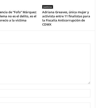
Justicia
encia de “Fofo” Márquez:
Adriana Greaves, única mujer y
lema no es el delito, es el
activista entre 11 finalistas para
ecio a la víctima
la Fiscalía Anticorrupción de
CDMX