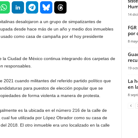
sist
Hum
14 dic
apitalinas desalojaron a un grupo de simpatizantes de
FGR 
cupada desde hace más de un año y medio dos inmuebles
por 
ue usado como casa de campaña por el hoy presidente
8 may
Guar
de la Ciudad de México continua integrando dos carpetas de
recu
en responsables.
19 oct
La h
2021 cuando militantes del referido partido político que
en l
andidaturas para puestos de elección popular que se
8 sept
propiedades de forma violenta a manera de protesta.
almente es la ubicada en el número 216 de la calle de
 cual fue utilizada por López Obrador como su casa de
del 2018. El otro inmueble era uno localizado en la calle