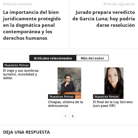
Artículo anterior
Facebook
Artículo siguiente
La importancia del bien
Jurado prepara veredicto
jurídicamente protegido
de García Luna; hoy podría
en la dogmática penal
darse resolución
contemporánea y los
derechos humanos
Twitter
Artículos relacionados
Más del autor
Nuestras firmas
El viaje y sus sombras:
turismo, movilidad y
delito
Whatsapp
Nuestras firmas
Nuestras firmas
Chiapas, víctima de la
El final de la Ley Serrano
delincuencia
(con pase VIP)
DEJA UNA RESPUESTA