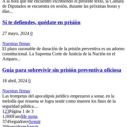
A la hora que me encuentro escribiendo el presente texto, la Cámara
de Diputados se encuentra en sesión, durante las próximas horas y
días...
Si te defiendes, quédate en prisión
27 mayo, 2024
0
Nuestras firmas
El plazo razonable de duración de la prisión preventiva es un adorno
constitucional. La Suprema Corte de Justicia de la Nación en el
Amparo...
Guía para sobrevivir sin prisión preventiva oficiosa
18 abril, 2024
0
Nuestras firmas
Las trompetas del apocalipsis jurídico empezaron a sonar, en la
melodía que resuena se logra sentir como mueren los fines de la
seguridad pública....
1
2
3
Página 1 de 3
1,000
Fans
Me gusta
374
Seguidores
Seguir
26
Seguidores
Seguir