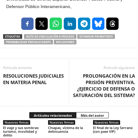
Defensor Público Interamericano,
ETIQUETAS
AUTO DE VINCULACIÓN A PROCESO
ESTANDAR PROBATORIO
PROBABILIDAD PREVALECSIENTE
REFLEXIONES
Artículo anterior
Artículo siguiente
RESOLUCIONES JUDICIALES
PROLONGACIÓN EN LA
EN MATERIA PENAL
PRISIÓN PREVENTIVA.
¿EJERCICIO DE DEFENSA O
SATURACIÓN DEL SISTEMA?
Artículos relacionados
Más del autor
Nuestras firmas
Nuestras firmas
Nuestras firmas
El viaje y sus sombras:
Chiapas, víctima de la
El final de la Ley Serrano
turismo, movilidad y
delincuencia
(con pase VIP)
delito