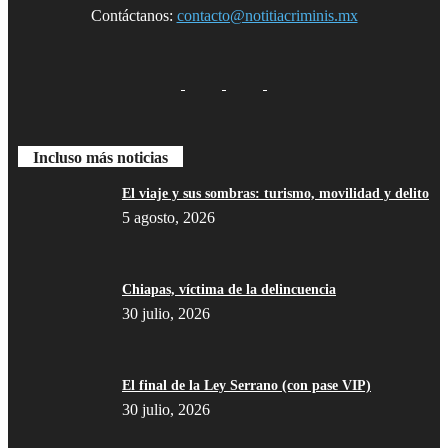
Contáctanos:
contacto@notitiacriminis.mx
Incluso más noticias
El viaje y sus sombras: turismo, movilidad y delito
5 agosto, 2026
Chiapas, víctima de la delincuencia
Bluesky
30 julio, 2026
El final de la Ley Serrano (con pase VIP)
Threads
30 julio, 2026