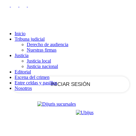
RECUPERACIÓN DE CONTRASEÑA
REGISTRARSE
Registrarse
¡Bienvenido!
Ingrese a su cuenta
Inicio
Tribuna judicial
Derecho de audiencia
Nuestras firmas
tu nombre de usuario
Justicia
Justicia local
Justicia nacional
tu contraseña
Editorial
Escena del crimen
Entre celdas y pasillos
Nosotros
¿Olvidaste tu contraseña?
Recupera tu contraseña