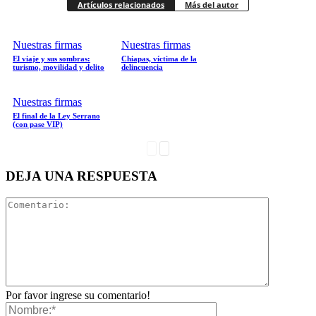
Artículos relacionados
Más del autor
Twitter
Nuestras firmas
Nuestras firmas
El viaje y sus sombras:
Chiapas, víctima de la
turismo, movilidad y delito
delincuencia
Nuestras firmas
El final de la Ley Serrano
Whatsapp
(con pase VIP)
DEJA UNA RESPUESTA
Linkedin
Por favor ingrese su comentario!