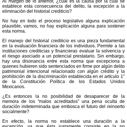
Al margen de lo anterior, ¿cuál es la causa por la cual se
Bluesky
establece esta consecuencia del delito, la excepción a la
eliminación del historial crediticio?
No hay en todo el proceso legislativo alguna explicación
plausible, vamos, no hay explicación alguna para sostener
esta norma.
Threads
El manejo del historial crediticio es una pieza fundamental
en la evaluación financiera de los individuos. Permite a las
instituciones crediticias y financieras evaluar la solvencia y
el riesgo asociado a un potencial prestatario. Sin embargo,
hay una disonancia entre esta norma que excepciona a
quienes hubieren sido sentenciados en firme por algún delito
patrimonial intencional relacionado con algún crédito y la
prohibición de la discriminación establecida en el artículo 1°
de la Constitución Política de los Estados Unidos
Mexicanos.
¿Es entonces la no posibilidad de desaparecer de la
memora de los “malos acreditados” una pena oculta de
duración indeterminada que embosca el futuro del reinserto
socialmente?
En efecto, la norma no establece una duración a la
excepción, ya que ésta justamente consiste en la no