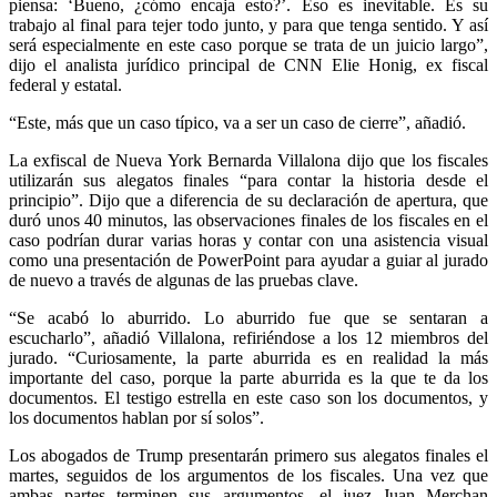
piensa: ‘Bueno, ¿cómo encaja esto?’. Eso es inevitable. Es su
trabajo al final para tejer todo junto, y para que tenga sentido. Y así
será especialmente en este caso porque se trata de un juicio largo”,
dijo el analista jurídico principal de CNN Elie Honig, ex fiscal
federal y estatal.
“Este, más que un caso típico, va a ser un caso de cierre”, añadió.
La exfiscal de Nueva York Bernarda Villalona dijo que los fiscales
utilizarán sus alegatos finales “para contar la historia desde el
principio”. Dijo que a diferencia de su declaración de apertura, que
duró unos 40 minutos, las observaciones finales de los fiscales en el
caso podrían durar varias horas y contar con una asistencia visual
como una presentación de PowerPoint para ayudar a guiar al jurado
Bluesky
de nuevo a través de algunas de las pruebas clave.
“Se acabó lo aburrido. Lo aburrido fue que se sentaran a
escucharlo”, añadió Villalona, refiriéndose a los 12 miembros del
jurado. “Curiosamente, la parte aburrida es en realidad la más
importante del caso, porque la parte aburrida es la que te da los
Threads
documentos. El testigo estrella en este caso son los documentos, y
los documentos hablan por sí solos”.
Los abogados de Trump presentarán primero sus alegatos finales el
martes, seguidos de los argumentos de los fiscales. Una vez que
ambas partes terminen sus argumentos, el juez Juan Merchan