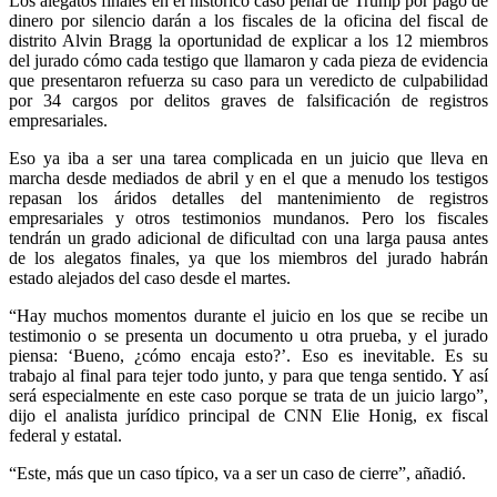
Los alegatos finales en el histórico caso penal de Trump por pago de
dinero por silencio darán a los fiscales de la oficina del fiscal de
distrito Alvin Bragg la oportunidad de explicar a los 12 miembros
del jurado cómo cada testigo que llamaron y cada pieza de evidencia
que presentaron refuerza su caso para un veredicto de culpabilidad
por 34 cargos por delitos graves de falsificación de registros
empresariales.
Whatsapp
Eso ya iba a ser una tarea complicada en un juicio que lleva en
marcha desde mediados de abril y en el que a menudo los testigos
repasan los áridos detalles del mantenimiento de registros
empresariales y otros testimonios mundanos. Pero los fiscales
tendrán un grado adicional de dificultad con una larga pausa antes
de los alegatos finales, ya que los miembros del jurado habrán
estado alejados del caso desde el martes.
Linkedin
“Hay muchos momentos durante el juicio en los que se recibe un
testimonio o se presenta un documento u otra prueba, y el jurado
piensa: ‘Bueno, ¿cómo encaja esto?’. Eso es inevitable. Es su
trabajo al final para tejer todo junto, y para que tenga sentido. Y así
será especialmente en este caso porque se trata de un juicio largo”,
dijo el analista jurídico principal de CNN Elie Honig, ex fiscal
federal y estatal.
“Este, más que un caso típico, va a ser un caso de cierre”, añadió.