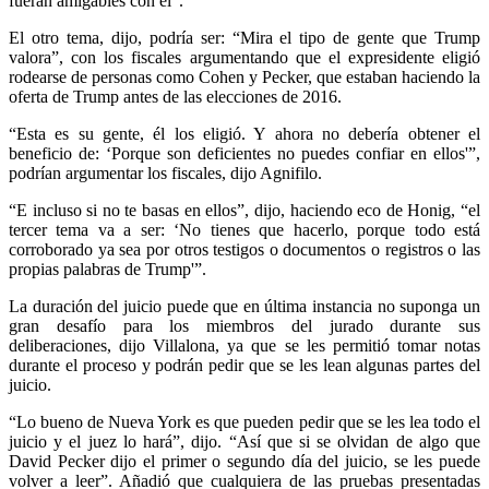
fueran amigables con él”.
El otro tema, dijo, podría ser: “Mira el tipo de gente que Trump
valora”, con los fiscales argumentando que el expresidente eligió
rodearse de personas como Cohen y Pecker, que estaban haciendo la
oferta de Trump antes de las elecciones de 2016.
“Esta es su gente, él los eligió. Y ahora no debería obtener el
beneficio de: ‘Porque son deficientes no puedes confiar en ellos'”,
podrían argumentar los fiscales, dijo Agnifilo.
“E incluso si no te basas en ellos”, dijo, haciendo eco de Honig, “el
tercer tema va a ser: ‘No tienes que hacerlo, porque todo está
corroborado ya sea por otros testigos o documentos o registros o las
propias palabras de Trump'”.
La duración del juicio puede que en última instancia no suponga un
gran desafío para los miembros del jurado durante sus
deliberaciones, dijo Villalona, ya que se les permitió tomar notas
durante el proceso y podrán pedir que se les lean algunas partes del
juicio.
“Lo bueno de Nueva York es que pueden pedir que se les lea todo el
juicio y el juez lo hará”, dijo. “Así que si se olvidan de algo que
David Pecker dijo el primer o segundo día del juicio, se les puede
volver a leer”. Añadió que cualquiera de las pruebas presentadas