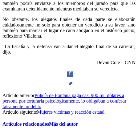
también podría enviarse a los miembros del jurado para que las
examinaran detenidamente mientras meditaban su veredicto.
No obstante, los alegatos finales de cada parte se elaborarán
cuidadosamente no solo para obtener un veredicto a su favor, sino
también para marcar el lugar de cada abogado en el histórico juicio,
reflexionó Villalona.
“La fiscalía y la defensa van a dar el alegato final de su carrera”,
dijo.
Devan Cole – CNN
Artículo anterior
Policía de Fontana paga casi 900 mil dólares a
Facebook
persona por torturarla psicológicamente, lo obligaban a confesar
falsamente un delito
Artículo siguiente
Mujeres víctimas y reacción estatal
Artículos relacionados
Más del autor
Twitter