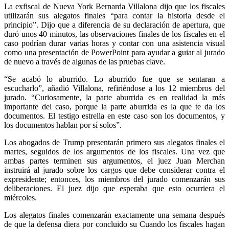
La exfiscal de Nueva York Bernarda Villalona dijo que los fiscales
utilizarán sus alegatos finales “para contar la historia desde el
principio”. Dijo que a diferencia de su declaración de apertura, que
duró unos 40 minutos, las observaciones finales de los fiscales en el
caso podrían durar varias horas y contar con una asistencia visual
como una presentación de PowerPoint para ayudar a guiar al jurado
de nuevo a través de algunas de las pruebas clave.
“Se acabó lo aburrido. Lo aburrido fue que se sentaran a
escucharlo”, añadió Villalona, refiriéndose a los 12 miembros del
jurado. “Curiosamente, la parte aburrida es en realidad la más
importante del caso, porque la parte aburrida es la que te da los
documentos. El testigo estrella en este caso son los documentos, y
los documentos hablan por sí solos”.
Los abogados de Trump presentarán primero sus alegatos finales el
martes, seguidos de los argumentos de los fiscales. Una vez que
ambas partes terminen sus argumentos, el juez Juan Merchan
instruirá al jurado sobre los cargos que debe considerar contra el
Telegram
expresidente; entonces, los miembros del jurado comenzarán sus
deliberaciones. El juez dijo que esperaba que esto ocurriera el
miércoles.
Los alegatos finales comenzarán exactamente una semana después
de que la defensa diera por concluido su Cuando los fiscales hagan