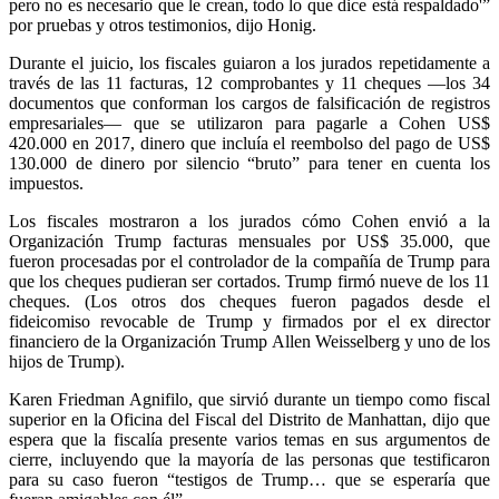
pero no es necesario que le crean, todo lo que dice está respaldado'”
por pruebas y otros testimonios, dijo Honig.
Durante el juicio, los fiscales guiaron a los jurados repetidamente a
través de las 11 facturas, 12 comprobantes y 11 cheques —los 34
documentos que conforman los cargos de falsificación de registros
empresariales— que se utilizaron para pagarle a Cohen US$
420.000 en 2017, dinero que incluía el reembolso del pago de US$
130.000 de dinero por silencio “bruto” para tener en cuenta los
impuestos.
Los fiscales mostraron a los jurados cómo Cohen envió a la
Organización Trump facturas mensuales por US$ 35.000, que
fueron procesadas por el controlador de la compañía de Trump para
que los cheques pudieran ser cortados. Trump firmó nueve de los 11
cheques. (Los otros dos cheques fueron pagados desde el
fideicomiso revocable de Trump y firmados por el ex director
financiero de la Organización Trump Allen Weisselberg y uno de los
hijos de Trump).
Karen Friedman Agnifilo, que sirvió durante un tiempo como fiscal
superior en la Oficina del Fiscal del Distrito de Manhattan, dijo que
espera que la fiscalía presente varios temas en sus argumentos de
cierre, incluyendo que la mayoría de las personas que testificaron
para su caso fueron “testigos de Trump… que se esperaría que