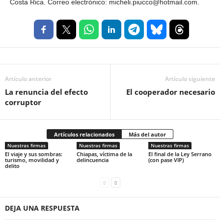
Costa Rica. Correo electrónico: micheli.piucco@hotmail.com.
Artículo anterior
Artículo siguiente
La renuncia del efecto
El cooperador necesario
corruptor
Artículos relacionados
Más del autor
Nuestras firmas
Nuestras firmas
Nuestras firmas
El viaje y sus sombras:
Chiapas, víctima de la
El final de la Ley Serrano
turismo, movilidad y
delincuencia
(con pase VIP)
delito
DEJA UNA RESPUESTA