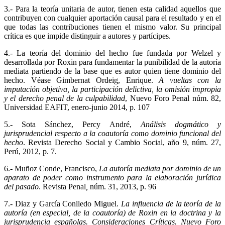
3.- Para la teoría unitaria de autor, tienen esta calidad aquellos que
contribuyen con cualquier aportación causal para el resultado y en el
que todas las contribuciones tienen el mismo valor. Su principal
crítica es que impide distinguir a autores y partícipes.
4.- La teoría del dominio del hecho fue fundada por Welzel y
desarrollada por Roxin para fundamentar la punibilidad de la autoría
mediata partiendo de la base que es autor quien tiene dominio del
hecho. Véase Gimbernat Ordeig, Enrique.
A vueltas con la
imputación objetiva, la participación delictiva, la omisión impropia
y el derecho penal de la culpabilidad
, Nuevo Foro Penal núm. 82,
Universidad EAFIT, enero-junio 2014, p. 107
5.- Sota Sánchez, Percy André,
Análisis dogmático y
jurisprudencial respecto a la coautoría como dominio funcional del
hecho
. Revista Derecho Social y Cambio Social, año 9, núm. 27,
Perú, 2012, p. 7.
6.- Muñoz Conde, Francisco,
La autoría mediata por dominio de un
aparato de poder como instrumento para la elaboración jurídica
del pasado
. Revista Penal
,
núm. 31, 2013, p. 96
7.- Diaz y García Conlledo Miguel.
La influencia de la teoría de la
autoría (en especial, de la coautoría) de Roxin en la doctrina y la
jurisprudencia españolas. Consideraciones Críticas.
Nuevo Foro