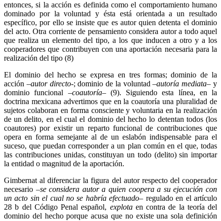
entonces, si la acción es definida como el comportamiento humano
dominado por la voluntad y ésta está orientada a un resultado
específico, por ello se insiste que es autor quien detenta el dominio
del acto. Otra corriente de pensamiento considera autor a todo aquel
que realiza un elemento del tipo, a los que inducen a otro y a los
cooperadores que contribuyen con una aportación necesaria para la
realización del tipo (8)
El dominio del hecho se expresa en tres formas; dominio de la
acción –
autor directo
-; dominio de la voluntad –
autoría mediata
– y
dominio funcional –
coautoría
– (9). Siguiendo esta línea, en la
doctrina mexicana advertimos que en la coautoría una pluralidad de
Telegram
sujetos colaboran en forma consciente y voluntaria en la realización
de un delito, en el cual el dominio del hecho lo detentan todos (los
coautores) por existir un reparto funcional de contribuciones que
opera en forma semejante al de un eslabón indispensable para el
suceso, que puedan corresponder a un plan común en el que, todas
las contribuciones unidas, constituyan un todo (delito) sin importar
la entidad o magnitud de la aportación.
Gimbernat al diferenciar la figura del autor respecto del cooperador
necesario –
se considera autor a quien coopera a su ejecución con
un acto sin el cual no se habría efectuado
– regulado en el artículo
28 b del Código Penal español,
explota
en contra de la teoría del
dominio del hecho porque acusa que no existe una sola definición