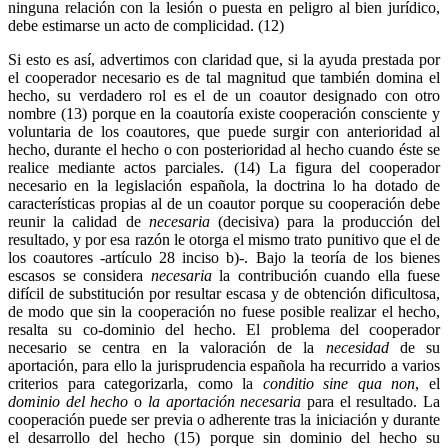
ninguna relación con la lesión o puesta en peligro al bien jurídico,
debe estimarse un acto de complicidad. (12)
Si esto es así, advertimos con claridad que, si la ayuda prestada por
el cooperador necesario es de tal magnitud que también domina el
hecho, su verdadero rol es el de un coautor designado con otro
nombre (13) porque en la coautoría existe cooperación consciente y
voluntaria de los coautores, que puede surgir con anterioridad al
hecho, durante el hecho o con posterioridad al hecho cuando éste se
realice mediante actos parciales. (14) La figura del cooperador
necesario en la legislación española, la doctrina lo ha dotado de
características propias al de un coautor porque su cooperación debe
reunir la calidad de
necesaria
(decisiva) para la producción del
resultado, y por esa razón le otorga el mismo trato punitivo que el de
los coautores -artículo 28 inciso b)-. Bajo la teoría de los bienes
escasos se considera
necesaria
la contribución cuando ella fuese
difícil de substitución por resultar escasa y de obtención dificultosa,
de modo que sin la cooperación no fuese posible realizar el hecho,
resalta su co-dominio del hecho. El problema del cooperador
necesario se centra en la valoración de la
necesidad
de su
aportación, para ello la jurisprudencia española ha recurrido a varios
criterios para categorizarla, como la
conditio sine qua non
, el
dominio del hecho
o
la aportación necesaria
para el resultado. La
cooperación puede ser previa o adherente tras la iniciación y durante
el desarrollo del hecho (15) porque sin dominio del hecho su