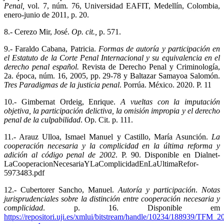
Penal,
vol. 7, núm. 76, Universidad EAFIT, Medellín, Colombia,
enero-junio de 2011, p. 20.
8.- Cerezo Mir, José.
Op. cit.,
p. 571.
9.- Faraldo Cabana, Patricia.
Formas de autoría y participación en
el Estatuto de la Corte Penal Internacional y su equivalencia en el
derecho penal español.
Revista de Derecho Penal y Criminología,
2a. época, núm. 16, 2005, pp. 29-78 y Baltazar Samayoa Salomón.
Tres Paradigmas de la justicia penal
. Porrúa. México. 2020. P. 11
10.- Gimbernat Ordeig, Enrique.
A vueltas con la imputación
objetiva, la participación delictiva, la omisión impropia y el derecho
penal de la culpabilidad
. Op. Cit. p. 111.
11.- Arauz Ulloa, Ismael Manuel y Castillo, María Asunción.
La
cooperación necesaria y la complicidad en la última reforma y
adición al código penal de 2002
. P. 90. Disponible en Dialnet-
LaCooperacionNecesariaYLaComplicidadEnLaUltimaRefor-
5973483.pdf
12.- Cubertorer Sancho, Manuel.
Autoría y participación
.
Notas
jurisprudenciales sobre la distinción entre cooperación necesaria y
complicidad
. p. 16. Disponible em
https://repositori.uji.es/xmlui/bitstream/handle/10234/188939/TFM