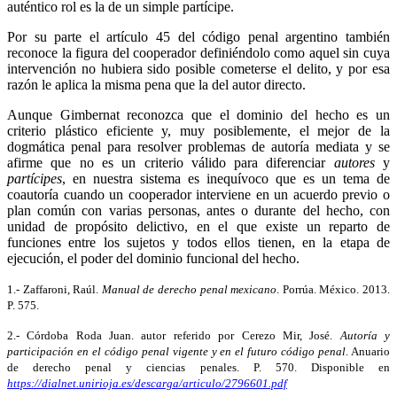
auténtico rol es la de un simple partícipe.
Por su parte el artículo 45 del código penal argentino también
reconoce la figura del cooperador definiéndolo como aquel sin cuya
intervención no hubiera sido posible cometerse el delito, y por esa
razón le aplica la misma pena que la del autor directo.
Aunque Gimbernat reconozca que el dominio del hecho es un
criterio plástico eficiente y, muy posiblemente, el mejor de la
dogmática penal para resolver problemas de autoría mediata y se
afirme que no es un criterio válido para diferenciar
autores
y
partícipes
, en nuestra sistema es inequívoco que es un tema de
coautoría cuando un cooperador interviene en un acuerdo previo o
plan común con varias personas, antes o durante del hecho, con
unidad de propósito delictivo, en el que existe un reparto de
funciones entre los sujetos y todos ellos tienen, en la etapa de
ejecución, el poder del dominio funcional del hecho.
1.- Zaffaroni, Raúl.
Manual de derecho penal mexicano
. Porrúa. México. 2013.
P. 575.
2.- Córdoba Roda Juan. autor referido por Cerezo Mir, José.
Autoría y
participación en el código penal vigente y en el futuro código penal
. Anuario
de derecho penal y ciencias penales. P. 570. Disponible en
https://dialnet.unirioja.es/descarga/articulo/2796601.pdf