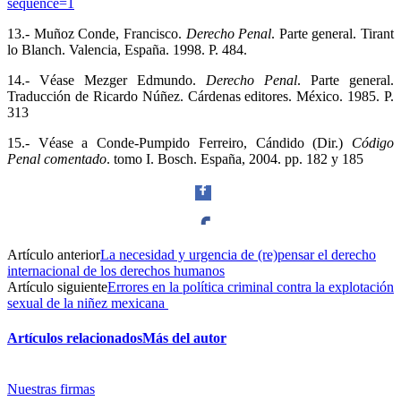
sequence=1
13.- Muñoz Conde, Francisco.
Derecho Penal
. Parte general. Tirant
lo Blanch. Valencia, España. 1998. P. 484.
14.- Véase Mezger Edmundo.
Derecho Penal
. Parte general.
Traducción de Ricardo Núñez. Cárdenas editores. México. 1985. P.
313
15.- Véase a Conde-Pumpido Ferreiro, Cándido (Dir.)
Código
Penal comentado
. tomo I. Bosch. España, 2004. pp. 182 y 185
Artículo anterior
La necesidad y urgencia de (re)pensar el derecho
Facebook
internacional de los derechos humanos
Artículo siguiente
Errores en la política criminal contra la explotación
sexual de la niñez mexicana
Artículos relacionados
Más del autor
Twitter
Nuestras firmas