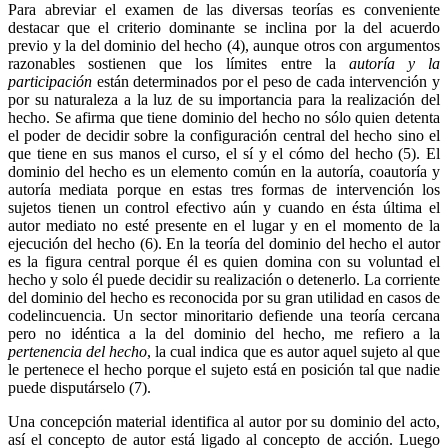
Para abreviar el examen de las diversas teorías es conveniente
destacar que el criterio dominante se inclina por la del acuerdo
previo y la del dominio del hecho (4), aunque otros con argumentos
razonables sostienen que los límites entre la
autoría y la
participación
están determinados por el peso de cada intervención y
por su naturaleza a la luz de su importancia para la realización del
hecho. Se afirma que tiene dominio del hecho no sólo quien detenta
Linkedin
el poder de decidir sobre la configuración central del hecho sino el
que tiene en sus manos el curso, el sí y el cómo del hecho (5). El
dominio del hecho es un elemento común en la autoría, coautoría y
autoría mediata porque en estas tres formas de intervención los
sujetos tienen un control efectivo aún y cuando en ésta última el
autor mediato no esté presente en el lugar y en el momento de la
ejecución del hecho (6). En la teoría del dominio del hecho el autor
es la figura central porque él es quien domina con su voluntad el
hecho y solo él puede decidir su realización o detenerlo. La corriente
del dominio del hecho es reconocida por su gran utilidad en casos de
codelincuencia. Un sector minoritario defiende una teoría cercana
pero no idéntica a la del dominio del hecho, me refiero a la
pertenencia del hecho
, la cual indica que es autor aquel sujeto al que
le pertenece el hecho porque el sujeto está en posición tal que nadie
puede disputárselo (7).
Una concepción material identifica al autor por su dominio del acto,
así el concepto de autor está ligado al concepto de acción. Luego