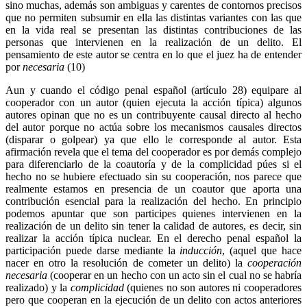
sino muchas, además son ambiguas y carentes de contornos precisos
que no permiten subsumir en ella las distintas variantes con las que
en la vida real se presentan las distintas contribuciones de las
personas que intervienen en la realización de un delito. El
pensamiento de este autor se centra en lo que el juez ha de entender
por
necesaria
(10)
Aun y cuando el código penal español (artículo 28) equipare al
cooperador con un autor (quien ejecuta la acción típica) algunos
autores opinan que no es un contribuyente causal directo al hecho
del autor porque no actúa sobre los mecanismos causales directos
(disparar o golpear) ya que ello le corresponde al autor. Esta
afirmación revela que el tema del cooperador es por demás complejo
para diferenciarlo de la coautoría y de la complicidad púes si el
hecho no se hubiere efectuado sin su cooperación, nos parece que
realmente estamos en presencia de un coautor que aporta una
contribución esencial para la realización del hecho. En principio
podemos apuntar que son participes quienes intervienen en la
realización de un delito sin tener la calidad de autores, es decir, sin
realizar la acción típica nuclear. En el derecho penal español la
participación puede darse mediante la
inducción
, (aquel que hace
nacer en otro la resolución de cometer un delito) la
cooperación
necesaria
(cooperar en un hecho con un acto sin el cual no se habría
realizado) y la
complicidad
(quienes no son autores ni cooperadores
pero que cooperan en la ejecución de un delito con actos anteriores