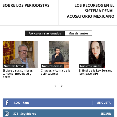
SOBRE LOS PERIODISTAS
LOS RECURSOS EN EL
SISTEMA PENAL
ACUSATORIO MEXICANO
Artículos relacionados
Más del autor
Nuestras firmas
Nuestras firmas
Nuestras firmas
El viaje y sus sombras:
Chiapas, víctima de la
El final de la Ley Serrano
turismo, movilidad y
delincuencia
(con pase VIP)
delito
1,000
Fans
ME GUSTA
374
Seguidores
SEGUIR