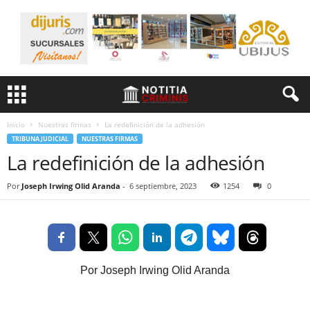
Inicio
Nuestras firmas
La redefinición de la adhesión
TRIBUNA JUDICIAL
NUESTRAS FIRMAS
La redefinición de la adhesión
Por
Joseph Irwing Olid Aranda
-
6 septiembre, 2023
1254
0
Por Joseph Irwing Olid Aranda