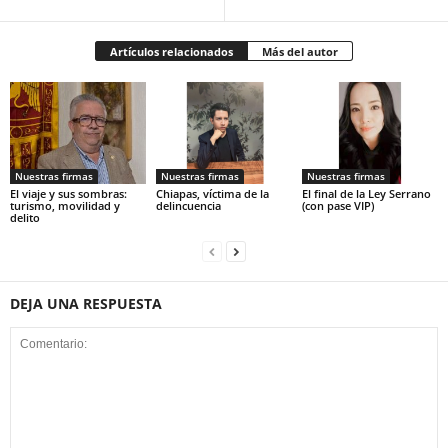
Artículos relacionados
Más del autor
Nuestras firmas
Nuestras firmas
Nuestras firmas
El viaje y sus sombras:
Chiapas, víctima de la
El final de la Ley Serrano
turismo, movilidad y
delincuencia
(con pase VIP)
delito
DEJA UNA RESPUESTA