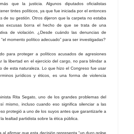
 más que la justicia. Algunos diputados oficialistas
ner tintes políticos, ya que fue iniciada por el entonces
as de su gestión. Otros dijeron que la carpeta no estaba
sas excusas borra el hecho de que se trata de una
tativa de violación. ¿Desde cuándo las denuncias de
r “el momento político adecuado” para ser investigadas?
ado para proteger a políticos acusados de agresiones
la libertad en el ejercicio del cargo, no para blindar a
to de esta naturaleza. Lo que hizo el Congreso fue usar
minos jurídicos y éticos, es una forma de violencia
inista Rita Segato, uno de los grandes problemas del
í mismo, incluso cuando eso significa silenciar a las
eso protegió a uno de los suyos antes que garantizarle a
la lealtad partidista sobre la ética pública.
 al afirmar que esta decisión representa “un duro golpe