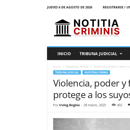
JUEVES 6 DE AGOSTO DE 2026
REGISTRARSE / U
N
o
t
i
t
i
a
INICIO
TRIBUNA JUDICIAL
C
r
Inicio
Nuestras firmas
Violencia, poder y fuero:
i
TRIBUNA JUDICIAL
NUESTRAS FIRMAS
m
Violencia, poder y
i
n
protege a los suyo
i
s
E
Por
Irving Regino
-
28 marzo, 2025
402
l
P
o
r