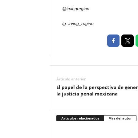
@irvingregino
Ig: irving_regino
Artículo anterior
El papel de la perspectiva de géne
la justicia penal mexicana
Artículos relacionados
Más del autor