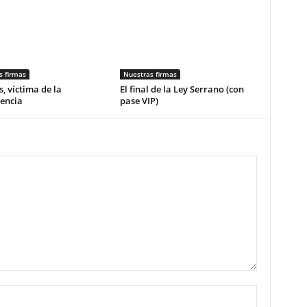
s firmas
Nuestras firmas
, víctima de la
El final de la Ley Serrano (con
encia
pase VIP)