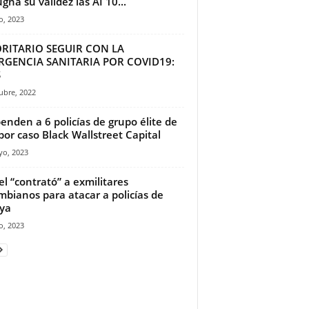
gna su validez las AI 10...
io, 2023
ORITARIO SEGUIR CON LA
RGENCIA SANITARIA POR COVID19:
S
ubre, 2022
enden a 6 policías de grupo élite de
por caso Black Wallstreet Capital
yo, 2023
el “contrató” a exmilitares
mbianos para atacar a policías de
ya
o, 2023