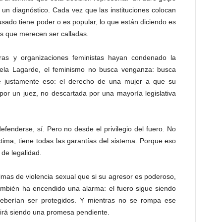
Es un diagnóstico. Cada vez que las instituciones colocan
usado tiene poder o es popular, lo que están diciendo es
s que merecen ser calladas.
ras y organizaciones feministas hayan condenado la
cela Lagarde, el feminismo no busca venganza: busca
fue justamente eso: el derecho de una mujer a que su
or un juez, no descartada por una mayoría legislativa
enderse, sí. Pero no desde el privilegio del fuero. No
íctima, tiene todas las garantías del sistema. Porque eso
 de legalidad.
timas de violencia sexual que si su agresor es poderoso,
también ha encendido una alarma: el fuero sigue siendo
eberían ser protegidos. Y mientras no se rompa ese
guirá siendo una promesa pendiente.