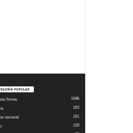
TEGORÍA POPULAR
1596
ras firmas
183
ia
161
ia nacional
120
o