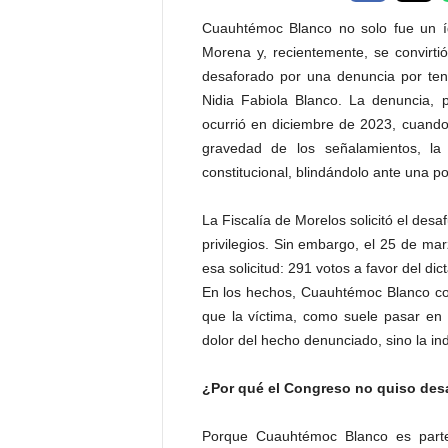
P
Cuauhtémoc Blanco no solo fue un íd
e
Morena y, recientemente, se convirtió
n
a
desaforado por una denuncia por ten
l
Nidia Fabiola Blanco. La denuncia,
ocurrió en diciembre de 2023, cuando
gravedad de los señalamientos, la
constitucional, blindándolo ante una po
La Fiscalía de Morelos solicitó el desa
privilegios. Sin embargo, el 25 de ma
esa solicitud: 291 votos a favor del d
En los hechos, Cuauhtémoc Blanco cont
que la víctima, como suele pasar en 
dolor del hecho denunciado, sino la indi
¿Por qué el Congreso no quiso des
Porque Cuauhtémoc Blanco es part