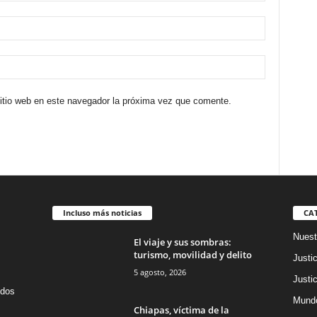
sitio web en este navegador la próxima vez que comente.
Incluso más noticias
CA
Nuest
El viaje y sus sombras:
turismo, movilidad y delito
Justic
5 agosto, 2026
Justic
idos
Mund
Chiapas, víctima de la