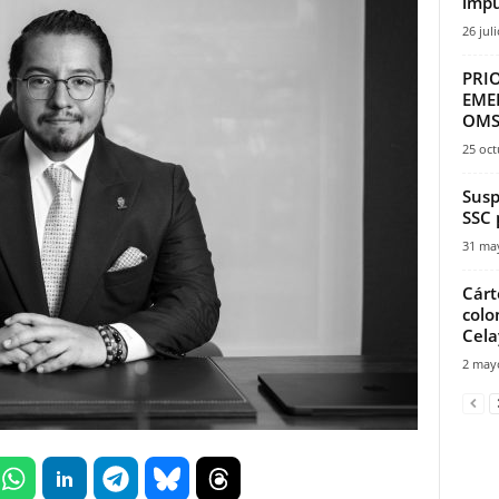
impu
26 jul
PRI
EME
OM
25 oct
Susp
SSC 
31 ma
Cárt
colo
Cela
2 may