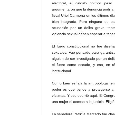
electoral, el cálculo político pesó
argumentaron que la denuncia podría te
fiscal Uriel Carmona en los últimos dí
bien integrada. Pero ninguna de e
acusación por un delito grave: ten
violencia sexual deben esperar a tene
El fuero constitucional no fue diseñ
sexuales. Fue pensado para garantizar 
alguien de ser investigado por un deli
el fuero como escudo, y eso, en tér
institucional.
Como bien señala la antropóloga fem
poder es que tiende a protegerse a s
víctimas. Y eso ocurrió aquí. El Congr
una mujer el acceso a la justicia. Eligió 
La senadora Patricia Mercado fue clara