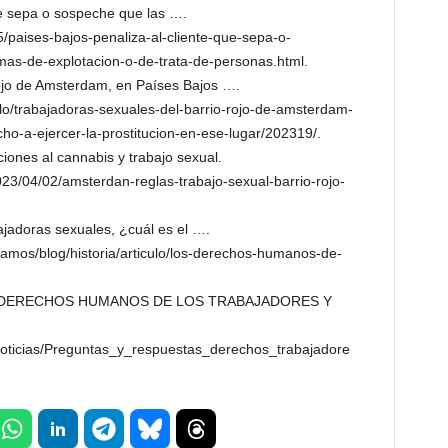
ue sepa o sospeche que las ….
/paises-bajos-penaliza-al-cliente-que-sepa-o-
imas-de-explotacion-o-de-trata-de-personas.html.
rojo de Amsterdam, en Países Bajos ….
o/trabajadoras-sexuales-del-barrio-rojo-de-amsterdam-
o-a-ejercer-la-prostitucion-en-ese-lugar/202319/.
ones al cannabis y trabajo sexual.
23/04/02/amsterdan-reglas-trabajo-sexual-barrio-rojo-
jadoras sexuales, ¿cuál es el ….
amos/blog/historia/articulo/los-derechos-humanos-de-
S DERECHOS HUMANOS DE LOS TRABAJADORES Y
/noticias/Preguntas_y_respuestas_derechos_trabajadore