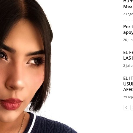
Huma
Méx
23 ago
Por 
apoy
26 jun
EL F
LAS
2 julio
EL I
USU
AFEC
29 sep