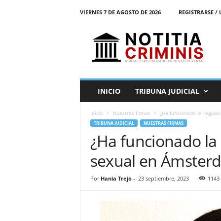
VIERNES 7 DE AGOSTO DE 2026
REGISTRARSE / 
N
o
t
i
t
i
a
INICIO
TRIBUNA JUDICIAL
C
r
Inicio
Nuestras firmas
¿Ha funcionado la regulac
i
TRIBUNA JUDICIAL
NUESTRAS FIRMAS
m
¿Ha funcionado la 
i
n
sexual en Ámsterd
i
s
E
Por
Hania Trejo
-
23 septiembre, 2023
1143
l
P
o
r