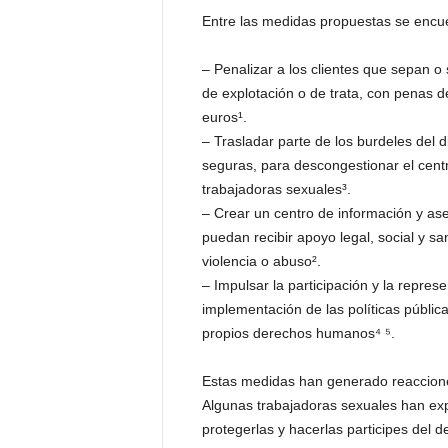
Entre las medidas propuestas se encue
– Penalizar a los clientes que sepan 
de explotación o de trata, con penas 
euros¹.
– Trasladar parte de los burdeles del d
seguras, para descongestionar el centr
trabajadoras sexuales³.
– Crear un centro de información y as
puedan recibir apoyo legal, social y s
violencia o abuso².
– Impulsar la participación y la repres
implementación de las políticas públic
propios derechos humanos⁴ ⁵.
Estas medidas han generado reacciones
Algunas trabajadoras sexuales han exp
protegerlas y hacerlas participes del d