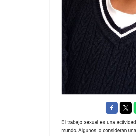
P
e
n
a
l
El trabajo sexual es una activida
mundo. Algunos lo consideran una 