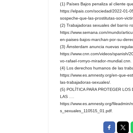
(1) Países Bajos penaliza al cliente q
https://elpais.com/sociedad/2022-01-05
sospeche-que-las-prostitutas-son-vict
(2) Trabajadoras sexuales del barrio 
https://www.semana.com/mundo/articul
en-paises-bajos-marchan-por-su-derech
(3) Ámsterdam anuncia nuevas regulaci
https://www.cnn.com/videos/spanish/20
vo-rafael-romyo-mirador-mundial.cnn.
(4) Los derechos humanos de las traba
https://www.es.amnesty.org/en-que-est
las-trabajadoras-sexuales/.
(5) POLÍTICA PARA PROTEGER LO
LAS ….
https://www.es.amnesty.org/fileadmin
s_sexuales_110515_01.pdf.