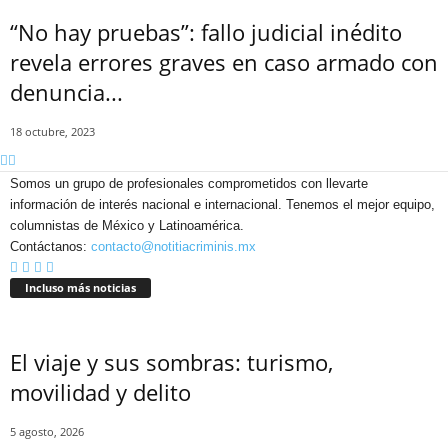
“No hay pruebas”: fallo judicial inédito
revela errores graves en caso armado con
denuncia...
18 octubre, 2023
Somos un grupo de profesionales comprometidos con llevarte
información de interés nacional e internacional. Tenemos el mejor equipo,
columnistas de México y Latinoamérica.
Contáctanos:
contacto@notitiacriminis.mx
Incluso más noticias
El viaje y sus sombras: turismo,
Bluesky
movilidad y delito
5 agosto, 2026