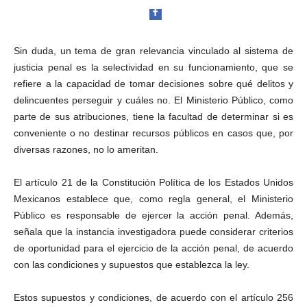
t
a
l
d
Sin duda, un tema de gran relevancia vinculado al sistema de
e
justicia penal es la selectividad en su funcionamiento, que se
D
refiere a la capacidad de tomar decisiones sobre qué delitos y
i
Facebook
delincuentes perseguir y cuáles no. El Ministerio Público, como
f
u
parte de sus atribuciones, tiene la facultad de determinar si es
s
conveniente o no destinar recursos públicos en casos que, por
i
diversas razones, no lo ameritan.
ó
n
Twitter
El artículo 21 de la Constitución Política de los Estados Unidos
d
Mexicanos establece que, como regla general, el Ministerio
e
Público es responsable de ejercer la acción penal. Además,
l
S
señala que la instancia investigadora puede considerar criterios
a
de oportunidad para el ejercicio de la acción penal, de acuerdo
b
con las condiciones y supuestos que establezca la ley.
e
r
Whatsapp
Estos supuestos y condiciones, de acuerdo con el artículo 256
P