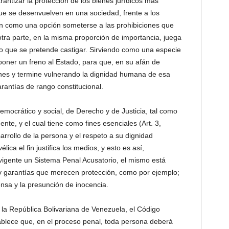
rantizar la protección de los bienes jurídicos más
ue se desenvuelven en una sociedad, frente a los
en como una opción someterse a las prohibiciones que
tra parte, en la misma proporción de importancia, juega
uo que se pretende castigar. Sirviendo como una especie
poner un freno al Estado, para que, en su afán de
nes y termine vulnerando la dignidad humana de esa
rantías de rango constitucional.
emocrático y social, de Derecho y de Justicia, tal como
te, y el cual tiene como fines esenciales (Art. 3,
arrollo de la persona y el respeto a su dignidad
a el fin justifica los medios, y esto es así,
igente un Sistema Penal Acusatorio, el mismo está
s y garantías que merecen protección, como por ejemplo;
ensa y la presunción de inocencia.
 la República Bolivariana de Venezuela, el Código
tablece que, en el proceso penal, toda persona deberá