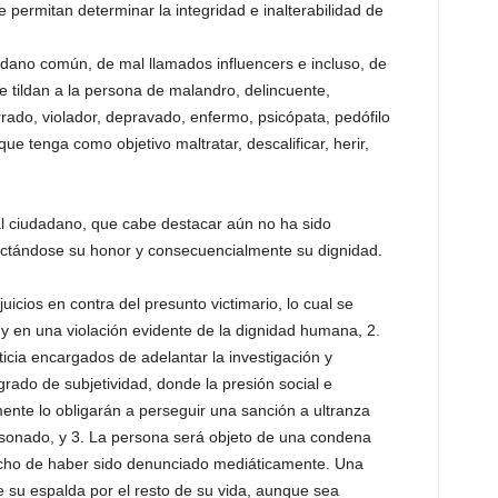
e permitan determinar la integridad e inalterabilidad de
adano común, de mal llamados influencers e incluso, de
 tildan a la persona de malandro, delincuente,
rrado, violador, depravado, enfermo, psicópata, pedófilo
 que tenga como objetivo maltratar, descalificar, herir,
l ciudadano, que cabe destacar aún no ha sido
afectándose su honor y consecuencialmente su dignidad.
icios en contra del presunto victimario, lo cual se
 y en una violación evidente de la dignidad humana, 2.
icia encargados de adelantar la investigación y
grado de subjetividad, donde la presión social e
mente lo obligarán a perseguir una sanción a ultranza
 sonado, y 3. La persona será objeto de una condena
o hecho de haber sido denunciado mediáticamente. Una
e su espalda por el resto de su vida, aunque sea