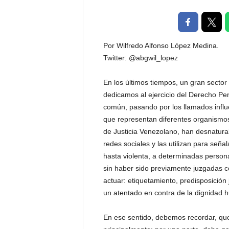
t
a
l
d
Por Wilfredo Alfonso López Medina.
e
Twitter: @abgwil_lopez
D
i
En los últimos tiempos, un gran secto
f
dedicamos al ejercicio del Derecho Pe
u
s
común, pasando por los llamados influ
i
que representan diferentes organismos
ó
de Justicia Venezolano, han desnatural
n
redes sociales y las utilizan para seña
d
hasta violenta, a determinadas perso
e
sin haber sido previamente juzgadas c
l
actuar: etiquetamiento, predisposición 
S
a
un atentado en contra de la dignidad 
b
e
En ese sentido, debemos recordar, qu
r