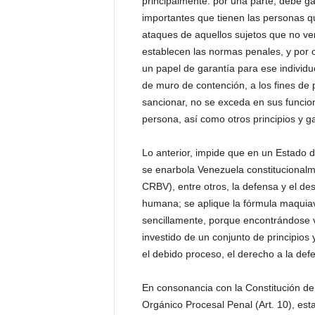
principalmente: por una parte, debe ga
P
importantes que tienen las personas q
e
ataques de aquellos sujetos que no v
n
establecen las normas penales, y por o
a
l
un papel de garantía para ese individ
de muro de contención, a los fines de 
sancionar, no se exceda en sus funcio
persona, así como otros principios y ga
Lo anterior, impide que en un Estado d
se enarbola Venezuela constitucionalmen
CRBV), entre otros, la defensa y el des
humana; se aplique la fórmula maquiavélic
sencillamente, porque encontrándose v
investido de un conjunto de principio
el debido proceso, el derecho a la def
En consonancia con la Constitución de
Orgánico Procesal Penal (Art. 10), es