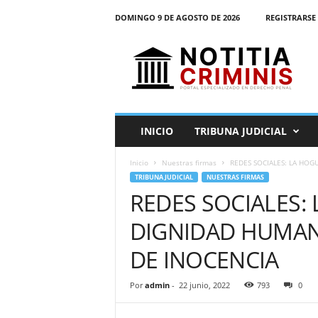
DOMINGO 9 DE AGOSTO DE 2026
REGISTRARSE 
N
o
t
i
t
i
a
INICIO
TRIBUNA JUDICIAL
C
r
Inicio
Nuestras firmas
REDES SOCIALES: LA HOG
i
TRIBUNA JUDICIAL
NUESTRAS FIRMAS
m
REDES SOCIALES:
i
n
DIGNIDAD HUMAN
i
s
DE INOCENCIA
E
l
Por
admin
-
22 junio, 2022
793
0
P
o
r