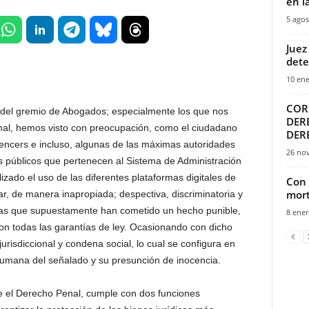
en l
5 agos
Juez
dete
10 ene
COR
r del gremio de Abogados; especialmente los que nos
DER
nal, hemos visto con preocupación, como el ciudadano
DER
encers e incluso, algunas de las máximas autoridades
26 no
 públicos que pertenecen al Sistema de Administración
izado el uso de las diferentes plataformas digitales de
Con 
mort
lar, de manera inapropiada; despectiva, discriminatoria y
nas que supuestamente han cometido un hecho punible,
8 ener
on todas las garantías de ley. Ocasionando con dicho
jurisdiccional y condena social, lo cual se configura en
humana del señalado y su presunción de inocencia.
e el Derecho Penal, cumple con dos funciones