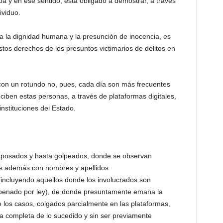
ba y en ese sentido, está obligado a demostrar, a través
ividuo.
a la dignidad humana y la presunción de inocencia, es
tos derechos de los presuntos victimarios de delitos en
n un rotundo no, pues, cada día son más frecuentes
eciben estas personas, a través de plataformas digitales,
nstituciones del Estado.
 esposados y hasta golpeados, donde se observan
los además con nombres y apellidos.
(incluyendo aquellos donde los involucrados son
y penado por ley), de donde presuntamente emana la
e los casos, colgados parcialmente en las plataformas,
va completa de lo sucedido y sin ser previamente