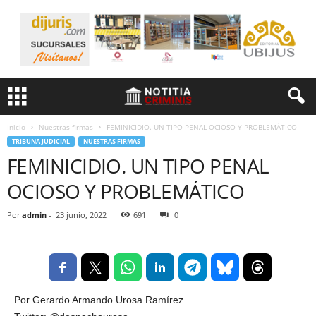
Inicio
Nuestras firmas
FEMINICIDIO. UN TIPO PENAL OCIOSO Y PROBLEMÁTICO
TRIBUNA JUDICIAL
NUESTRAS FIRMAS
FEMINICIDIO. UN TIPO PENAL
OCIOSO Y PROBLEMÁTICO
Por
admin
-
23 junio, 2022
691
0
Por Gerardo Armando Urosa Ramírez