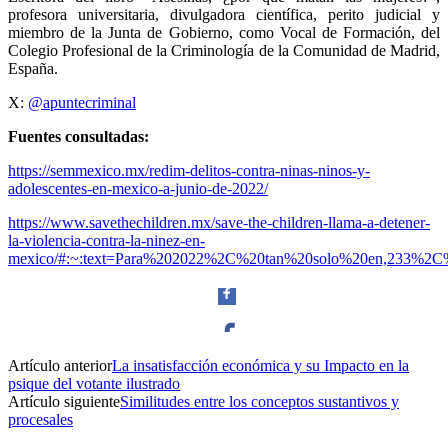
profesora universitaria, divulgadora científica, perito judicial y
miembro de la Junta de Gobierno, como Vocal de Formación, del
Colegio Profesional de la Criminología de la Comunidad de Madrid,
España.
X:
@apuntecriminal
Fuentes consultadas:
https://semmexico.mx/redim-delitos-contra-ninas-ninos-y-
adolescentes-en-mexico-a-junio-de-2022/
https://www.savethechildren.mx/save-the-children-llama-a-detener-
la-violencia-contra-la-ninez-en-
mexico/#:~:text=Para%202022%2C%20tan%20solo%20en,233%2C
Artículo anterior
La insatisfacción económica y su Impacto en la
Facebook
psique del votante ilustrado
Artículo siguiente
Similitudes entre los conceptos sustantivos y
procesales