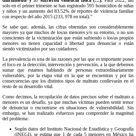
diariamente y 37 sufrieron violencia física (…).
Para 2022, tan
solo en el primer trimestre se han registrado 595 homicidios de niñas
y niños y un aumento del 83.52% de reportes de violencia familiar
con respecto del año 2015 (233, 978 en total).”
Se sabe que, además, las cifras obtenidas son considerablemente
mayores ya que muchos de los/as menores y/o su entorno, o no son
Linkedin
conscientes de la victimización que están sufriendo o los/as propios
menores no tienen capacidad o libertad para denunciar o están
siendo victimizados por sus cuidadores.
La prevalencia es una de las razones por las que es importante poner
el foco en la detección, intervención y prevención, a la que debemos
sumar que estamos hablando de personas extraordinariamente
vulnerables, por la etapa vital en la que se encuentran y por las
consecuencias que los distintos tipos de maltrato conllevarán en el
resto de su desarrollo vital.
Como decimos, la recopilación de datos precisos sobre el maltrato a
menores es un desafío, ya que muchas víctimas pueden sentir temor
de denunciar o encontrarse en situaciones de vulnerabilidad. Sin
embargo, se han realizado esfuerzos para comprender la magnitud
del problema:
Según datos del Instituto Nacional de Estadística y Geografía
(INEGI), se estima que 1 de cada 5 menores en México ha