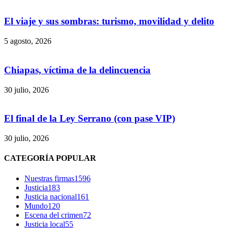
El viaje y sus sombras: turismo, movilidad y delito
5 agosto, 2026
Chiapas, víctima de la delincuencia
30 julio, 2026
El final de la Ley Serrano (con pase VIP)
30 julio, 2026
Bluesky
CATEGORÍA POPULAR
Nuestras firmas
1596
Justicia
183
Justicia nacional
161
Threads
Mundo
120
Escena del crimen
72
Justicia local
55