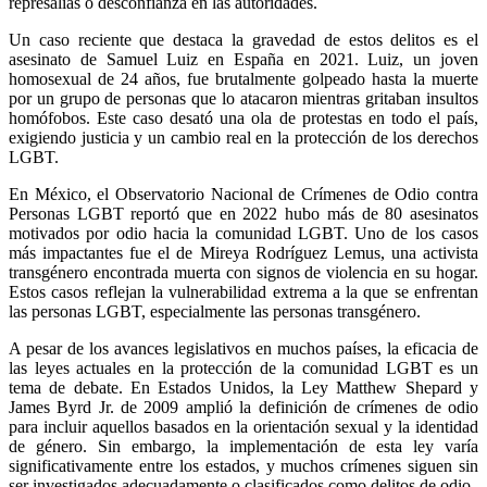
represalias o desconfianza en las autoridades.
Un caso reciente que destaca la gravedad de estos delitos es el
asesinato de Samuel Luiz en España en 2021. Luiz, un joven
homosexual de 24 años, fue brutalmente golpeado hasta la muerte
por un grupo de personas que lo atacaron mientras gritaban insultos
homófobos. Este caso desató una ola de protestas en todo el país,
exigiendo justicia y un cambio real en la protección de los derechos
LGBT.
En México, el Observatorio Nacional de Crímenes de Odio contra
Personas LGBT reportó que en 2022 hubo más de 80 asesinatos
motivados por odio hacia la comunidad LGBT. Uno de los casos
más impactantes fue el de Mireya Rodríguez Lemus, una activista
transgénero encontrada muerta con signos de violencia en su hogar.
Estos casos reflejan la vulnerabilidad extrema a la que se enfrentan
las personas LGBT, especialmente las personas transgénero.
A pesar de los avances legislativos en muchos países, la eficacia de
las leyes actuales en la protección de la comunidad LGBT es un
tema de debate. En Estados Unidos, la Ley Matthew Shepard y
James Byrd Jr. de 2009 amplió la definición de crímenes de odio
para incluir aquellos basados en la orientación sexual y la identidad
de género. Sin embargo, la implementación de esta ley varía
significativamente entre los estados, y muchos crímenes siguen sin
ser investigados adecuadamente o clasificados como delitos de odio.